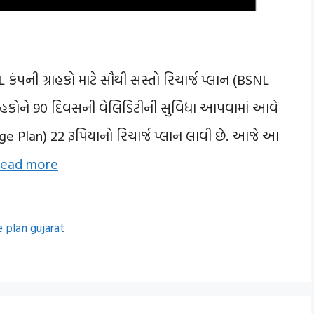
L કંપની ગ્રાહકો માટે સૌથી સસ્તો રિચાર્જ પ્લાન (BSNL
્રાહકોને 90 દિવસની વેલિડિટીની સુવિધા આપવામાં આવે
e Plan) 22 રૂપિયાનો રિચાર્જ પ્લાન લાવી છે. આજે આ
ead more
 plan gujarat