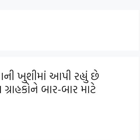
ાની ખુશીમાં આપી રહ્યું છે
ગ્રાહકોને બાર-બાર માટે