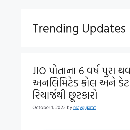
Trending Updates
JIO પોતાના 6 વર્ષ પુરા થવ
અનલિમિટેડ કોલ અને ડેટા 
રિચાર્જથી છૂટકારો
October 1, 2022
by
maygujarat