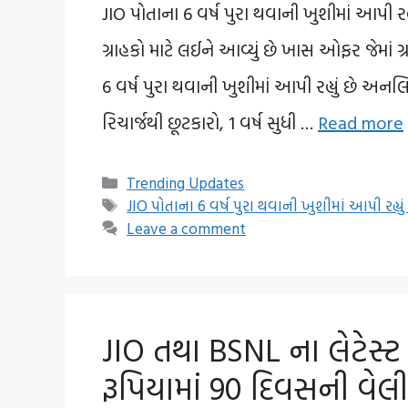
JIO પોતાના 6 વર્ષ પુરા થવાની ખુશીમાં આપી ર
ગ્રાહકો માટે લઈને આવ્યું છે ખાસ ઓફર જેમાં ગ્
6 વર્ષ પુરા થવાની ખુશીમાં આપી રહ્યું છે અનલ
રિચાર્જથી છૂટકારો, 1 વર્ષ સુધી …
Read more
Categories
Trending Updates
Tags
JIO પોતાના 6 વર્ષ પુરા થવાની ખુશીમાં આપી રહ્ય
Leave a comment
JIO તથા BSNL ના લેટેસ્ટ ર
રૂપિયામાં 90 દિવસની વેલી