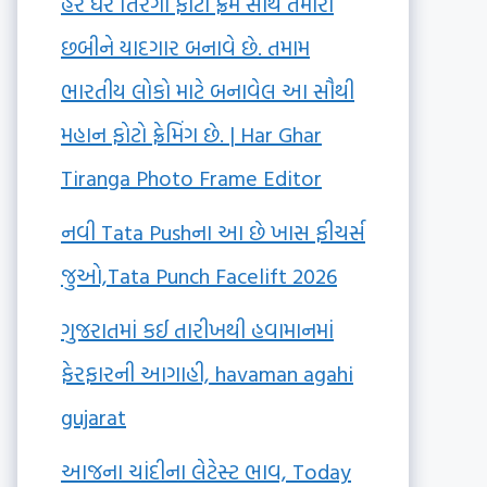
હર ઘર તિરંગા ફોટો ફ્રેમ સાથે તમારી
છબીને યાદગાર બનાવે છે. તમામ
ભારતીય લોકો માટે બનાવેલ આ સૌથી
મહાન ફોટો ફ્રેમિંગ છે. | Har Ghar
Tiranga Photo Frame Editor
નવી Tata Pushના આ છે ખાસ ફીચર્સ
જુઓ,Tata Punch Facelift 2026
ગુજરાતમાં કઈ તારીખથી હવામાનમાં
ફેરફારની આગાહી, havaman agahi
gujarat
આજના ચાંદીના લેટેસ્ટ ભાવ, Today