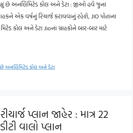
હ્યું છે અનલિમિટેડ કોલ અને ડેટા : જીઓ હવે જુના
રાહકને એક વર્ષનું રિચાર્જ કરાવવાનું રહેશે, JIO પોતાના
િમિટેડ કોલ અને ડેટા Jioના ગ્રાહકોને બાર-બાર માટે
ું છે અનલિમિટેડ કોલ અને ડેટા
ીચાર્જ પ્લાન જાહેર : માત્ર 22
ડીટી વાલો પ્લાન