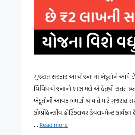
ગુજરાત સરકાર આ યોજના માં ખેડૂતોને આપે છે
વિવિધ યોજનાનો લાભ મલે એ હેતુથી સતત પ્ર્ય
ખેડૂતોની આવક બમણી થાય તે માટે ગુજરાત સ
કોમ્પ્રીહેન્સીવ હોર્ટિકલચર ડેવલપમેન્ટ કાર્યક
…
Read more