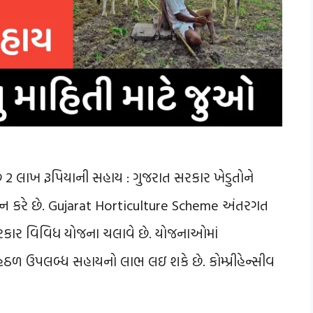
 2 લાખ રૂપિયાની સહાય : ગુજરાત સરકાર ખેડુતોને
્ત્ન કરે છે. Gujarat Horticulture Scheme અંતરગત
રકાર વિવિધ યોજના ચલાવે છે. યોજનાઓમાં
્રમ હેઠળ ઉપલબ્ધ સહાયનો લાભ લઇ શકે છે. કોમ્પ્રીહેન્સીવ