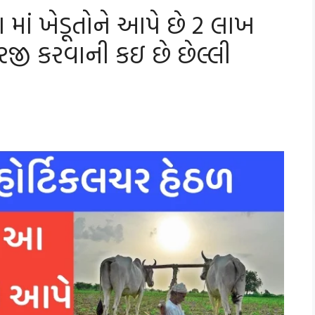
ાં ખેડૂતોને આપે છે 2 લાખ
જી કરવાની કઇ છે છેલ્લી