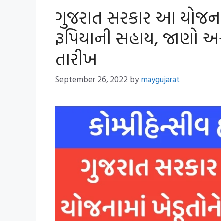
ગુજરાત સરકાર આ યોજના મ
રૂપિયાની સહાય, જાણો અર
તારીખ
September 26, 2022
by
maygujarat