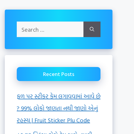
Search
for:
Recent Posts
ફળ પર સ્ટીકર કેમ લગાવવામાં આવે છે
? 99% લોકો જાણતા નથી જાણો એનું
રહસ્ય | Fruit Sticker Plu Code