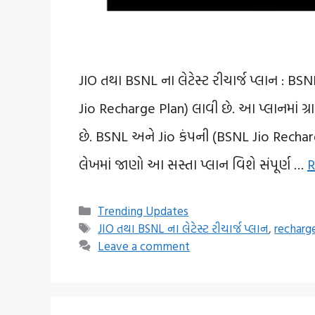
JIO તથા BSNL ના લેટેસ્ટ રીચાર્જ પ્લાન : BSN
Jio Recharge Plan) લાવી છે. આ પ્લાનમાં ગ
છે. BSNL અને Jio કંપની (BSNL Jio Recharg
લેખમાં જાણો આ સસ્તા પ્લાન વિશે સંપૂર્ણ …
R
Categories
Trending Updates
Tags
JIO તથા BSNL ના લેટેસ્ટ રીચાર્જ પ્લાન
,
recharge
Leave a comment