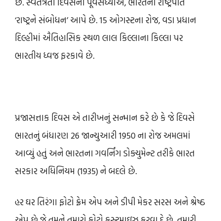
છે. સ્વતંત્રતા દિવસની પૂર્વસંધ્યાએ, ભારતના રાષ્ટ્રપતિ
‘રાષ્ટ્રને સંબોધન’ આપે છે. 15 ઓગસ્ટના રોજ, વડા પ્રધાન
દિલ્હીમાં ઐતિહાસિક સ્થળ લાલ કિલ્લાના કિલ્લા પર
ભારતીય ધ્વજ ફરકાવે છે.
પ્રજાસત્તાક દિવસ એ તારીખનું સન્માન કરે છે કે જે દિવસે
ભારતનું બંધારણ 26 જાન્યુઆરી 1950 ના રોજ અમલમાં
આવ્યું હતું અને ભારતના ગવર્નિંગ ડોક્યુમેન્ટ તરીકે ભારત
સરકાર અધિનિયમ (1935) ને બદલે છે.
હર ઘર તિરંગા ફોટો ફ્રેમ એપ અને ડીપી મેકર સરસ અને શ્રેષ્ઠ
એપ છે જે તમને તમારો ફોટો કસ્ટમાઇઝ કરવા દે છે. તમારી