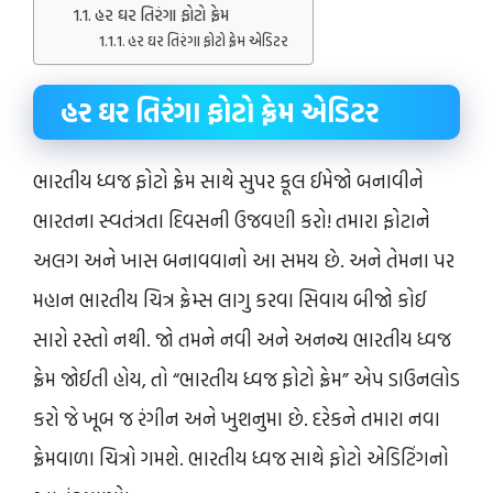
હર ઘર તિરંગા ફોટો ફ્રેમ
હર ઘર તિરંગા ફોટો ફ્રેમ એડિટર
હર ઘર તિરંગા ફોટો ફ્રેમ એડિટર
ભારતીય ધ્વજ ફોટો ફ્રેમ સાથે સુપર કૂલ ઈમેજો બનાવીને
ભારતના સ્વતંત્રતા દિવસની ઉજવણી કરો! તમારા ફોટાને
અલગ અને ખાસ બનાવવાનો આ સમય છે. અને તેમના પર
મહાન ભારતીય ચિત્ર ફ્રેમ્સ લાગુ કરવા સિવાય બીજો કોઈ
સારો રસ્તો નથી. જો તમને નવી અને અનન્ય ભારતીય ધ્વજ
ફ્રેમ જોઈતી હોય, તો “ભારતીય ધ્વજ ફોટો ફ્રેમ” એપ ડાઉનલોડ
કરો જે ખૂબ જ રંગીન અને ખુશનુમા છે. દરેકને તમારા નવા
ફ્રેમવાળા ચિત્રો ગમશે. ભારતીય ધ્વજ સાથે ફોટો એડિટિંગનો