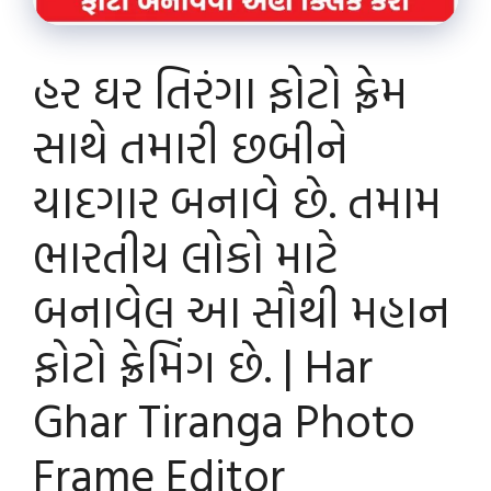
હર ઘર તિરંગા ફોટો ફ્રેમ
સાથે તમારી છબીને
યાદગાર બનાવે છે. તમામ
ભારતીય લોકો માટે
બનાવેલ આ સૌથી મહાન
ફોટો ફ્રેમિંગ છે. | Har
Ghar Tiranga Photo
Frame Editor