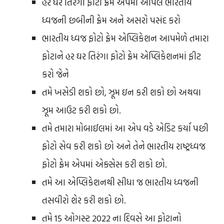
હર ઘર તિરંગા ફોટો ફ્રેમ એપમાં આપેલ ભારતીય
ધ્વજની છબીની ફ્રેમ અને અસરો પસંદ કરો
ભારતીય ધ્વજ ફોટો ફ્રેમ એપ્લિકેશન આપમેળે તમારા
ફોટાને હર ઘર તિરંગા ફોટો ફ્રેમ એપ્લિકેશનમાં ફીટ
કરો જેને
તમે ખસેડી શકો છો, ઝૂમ ઇન કરી શકો છો અથવા
ઝૂમ આઉટ કરી શકો છો.
તમે તમારા મોબાઈલમાં આ એપ વડે એડિટ કર્યા પછી
ફોટો સેવ કરી શકો છો અને તેને ભારતીય રાષ્ટ્રધ્વજ
ફોટો ફ્રેમ એપમાં એક્સેસ કરી શકો છો.
તમે આ એપ્લિકેશનથી સીધા જ ભારતીય ધ્વજની
તસવીરો શેર કરી શકો છો.
તમે 15 ઓગસ્ટ 2022 ના દિવસે આ ફોટાનો