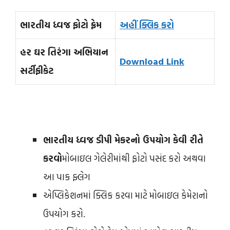
ભારતીય ધ્વજ ફોટો ફ્રેમ
અહીં ક્લિક કરો
હર ઘર તિરંગા અભિયાન
Download Link
સર્ટીફીકેટ
ભારતીય ધ્વજ ડીપી મેકરનો ઉપયોગ કેવી રીતે
કરવો
મોબાઇલ ગેલેરીમાંથી ફોટો પસંદ કરો અથવા
આ પાક ફ્લેગ
એપ્લિકેશનમાં ક્લિક કરવા માટે મોબાઇલ કેમેરાનો
ઉપયોગ કરો.