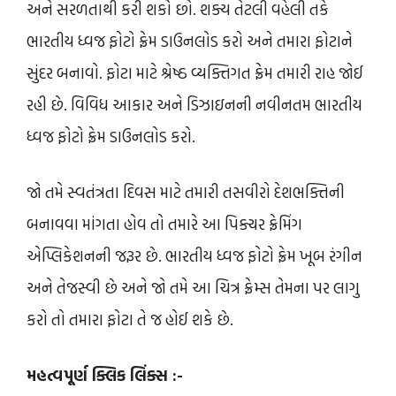
અને સરળતાથી કરી શકો છો. શક્ય તેટલી વહેલી તકે
ભારતીય ધ્વજ ફોટો ફ્રેમ ડાઉનલોડ કરો અને તમારા ફોટાને
સુંદર બનાવો. ફોટા માટે શ્રેષ્ઠ વ્યક્તિગત ફ્રેમ તમારી રાહ જોઈ
રહી છે. વિવિધ આકાર અને ડિઝાઇનની નવીનતમ ભારતીય
ધ્વજ ફોટો ફ્રેમ ડાઉનલોડ કરો.
જો તમે સ્વતંત્રતા દિવસ માટે તમારી તસવીરો દેશભક્તિની
બનાવવા માંગતા હોવ તો તમારે આ પિક્ચર ફ્રેમિંગ
એપ્લિકેશનની જરૂર છે. ભારતીય ધ્વજ ફોટો ફ્રેમ ખૂબ રંગીન
અને તેજસ્વી છે અને જો તમે આ ચિત્ર ફ્રેમ્સ તેમના પર લાગુ
કરો તો તમારા ફોટા તે જ હોઈ શકે છે.
મહત્વપૂર્ણ ક્લિક લિંક્સ :-