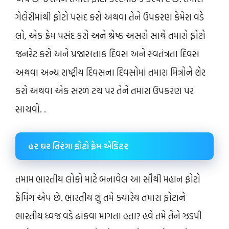
ગેલેરીમાંથી ફોટો પસંદ કરો અથવા તેને ઉપકરણ કેમેરા વડે
લો, એક ફ્રેમ પસંદ કરો અને શ્રેષ્ઠ અસરો સાથે તમારો ફોટો
જનરેટ કરો અને પ્રજાસત્તાક દિવસ અને સ્વતંત્રતા દિવસ
અથવા અન્ય રાષ્ટ્રીય દિવસના દિવસોમાં તમારા મિત્રોને શેર
કરો અથવા એક સરળ ટચ પર તેને તમારા ઉપકરણ પર
સાચવો. .
હર ઘર તિરંગા ફોટો ફ્રેમ એડિટર
તમામ ભારતીય લોકો માટે બનાવેલ આ સૌથી મહાન ફોટો
ફ્રેમિંગ એપ છે. ભારતીય શું તમે ક્યારેય તમારા ફોટાને
ભારતીય ધ્વજ વડે ઢાંકવા માગતા હતા? હવે તમે તેને ઝડપી