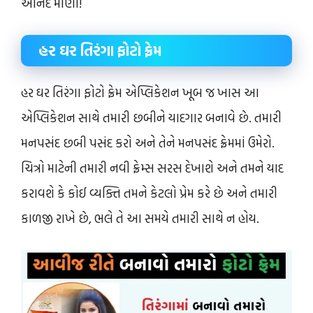
આનંદ માણો!
હર ઘર તિરંગા ફોટો ફ્રેમ
હર ઘર તિરંગા ફોટો ફ્રેમ એપ્લિકેશન ખૂબ જ ખાસ આ
એપ્લિકેશન સાથે તમારી છબીને યાદગાર બનાવે છે. તમારી
મનપસંદ છબી પસંદ કરો અને તેને મનપસંદ ફ્રેમમાં ઉમેરો.
ચિત્રો માટેની તમારી નવી ફ્રેમ્સ સરસ દેખાશે અને તમને યાદ
કરાવશે કે કોઈ વ્યક્તિ તમને કેટલો પ્રેમ કરે છે અને તમારી
કાળજી રાખે છે, ભલે તે આ સમયે તમારી સાથે ન હોય.