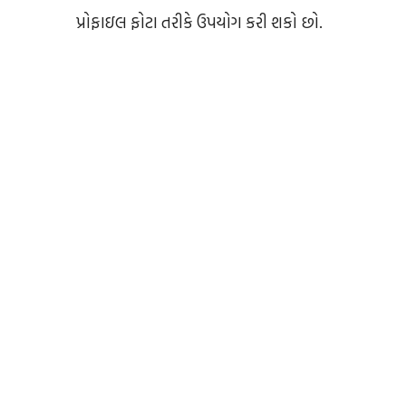
પ્રોફાઇલ ફોટા તરીકે ઉપયોગ કરી શકો છો.