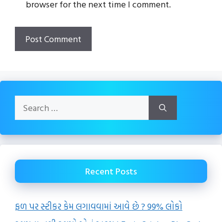
browser for the next time I comment.
Search
for:
Recent Posts
ફળ પર સ્ટીકર કેમ લગાવવામાં આવે છે ? 99% લોકો