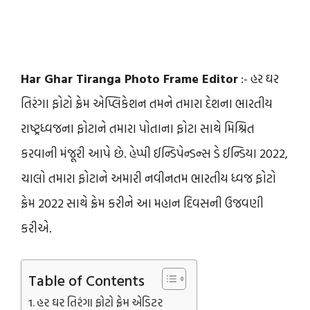
Har Ghar Tiranga Photo Frame Editor
:- હર ઘર
તિરંગા ફોટો ફ્રેમ એપ્લિકેશન તમને તમારા દેશના ભારતીય
રાષ્ટ્રધ્વજના ફોટાને તમારા પોતાના ફોટા સાથે મિશ્રિત
કરવાની મંજૂરી આપે છે. હેપ્પી ઈન્ડિપેન્ડન્સ ડે ઈન્ડિયા 2022,
ચાલો તમારા ફોટાને અમારી નવીનતમ ભારતીય ધ્વજ ફોટો
ફ્રેમ 2022 સાથે ફ્રેમ કરીને આ મહાન દિવસની ઉજવણી
કરીએ.
Table of Contents
હર ઘર તિરંગા ફોટો ફ્રેમ એડિટર