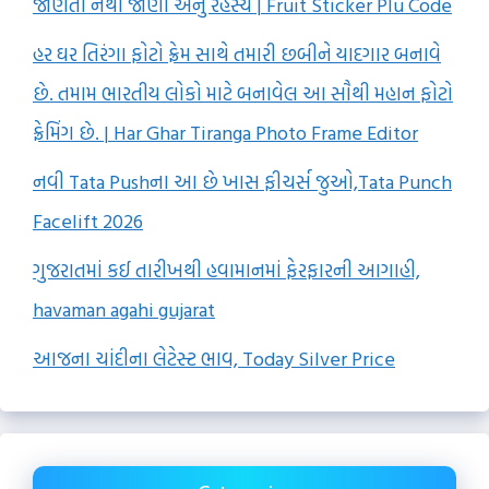
જાણતા નથી જાણો એનું રહસ્ય | Fruit Sticker Plu Code
હર ઘર તિરંગા ફોટો ફ્રેમ સાથે તમારી છબીને યાદગાર બનાવે
છે. તમામ ભારતીય લોકો માટે બનાવેલ આ સૌથી મહાન ફોટો
ફ્રેમિંગ છે. | Har Ghar Tiranga Photo Frame Editor
નવી Tata Pushના આ છે ખાસ ફીચર્સ જુઓ,Tata Punch
Facelift 2026
ગુજરાતમાં કઈ તારીખથી હવામાનમાં ફેરફારની આગાહી,
havaman agahi gujarat
આજના ચાંદીના લેટેસ્ટ ભાવ, Today Silver Price