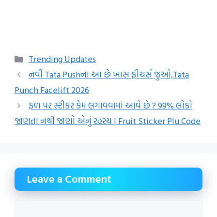
Categories
Trending Updates
નવી Tata Pushના આ છે ખાસ ફીચર્સ જુઓ,Tata
Punch Facelift 2026
ફળ પર સ્ટીકર કેમ લગાવવામાં આવે છે ? 99% લોકો
જાણતા નથી જાણો એનું રહસ્ય | Fruit Sticker Plu Code
Leave a Comment
Comment