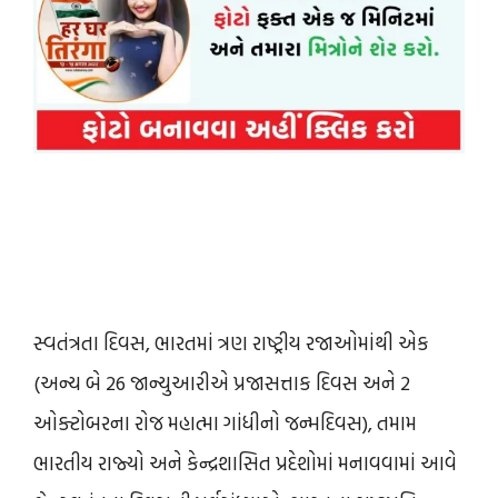
સ્વતંત્રતા દિવસ, ભારતમાં ત્રણ રાષ્ટ્રીય રજાઓમાંથી એક
(અન્ય બે 26 જાન્યુઆરીએ પ્રજાસત્તાક દિવસ અને 2
ઓક્ટોબરના રોજ મહાત્મા ગાંધીનો જન્મદિવસ), તમામ
ભારતીય રાજ્યો અને કેન્દ્રશાસિત પ્રદેશોમાં મનાવવામાં આવે