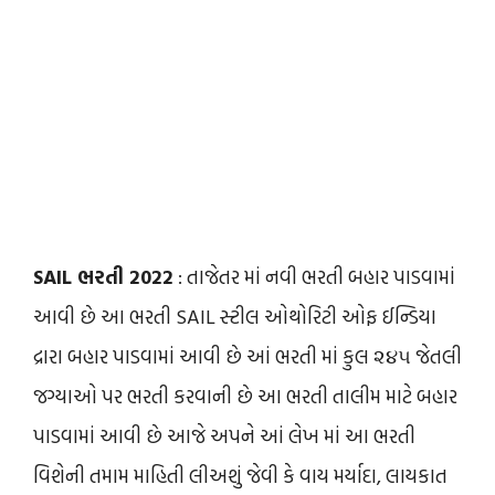
SAIL ભરતી 2022
: તાજેતર માં નવી ભરતી બહાર પાડવામાં
આવી છે આ ભરતી SAIL સ્ટીલ ઓથોરિટી ઓફ ઈન્ડિયા
દ્રારા બહાર પાડવામાં આવી છે આં ભરતી માં કુલ ૨૪૫ જેતલી
જગ્યાઓ પર ભરતી કરવાની છે આ ભરતી તાલીમ માટે બહાર
પાડવામાં આવી છે આજે અપને આં લેખ માં આ ભરતી
વિશેની તમામ માહિતી લીઅશું જેવી કે વાય મર્યાદા, લાયકાત