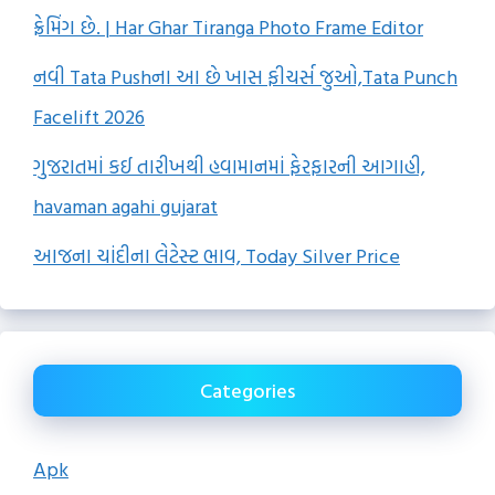
ફ્રેમિંગ છે. | Har Ghar Tiranga Photo Frame Editor
નવી Tata Pushના આ છે ખાસ ફીચર્સ જુઓ,Tata Punch
Facelift 2026
ગુજરાતમાં કઈ તારીખથી હવામાનમાં ફેરફારની આગાહી,
havaman agahi gujarat
આજના ચાંદીના લેટેસ્ટ ભાવ, Today Silver Price
Categories
Apk