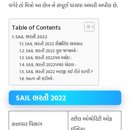
વગેરે તો મિત્રો આ લેખ ને સંપૂર્ણ વાંચવા અમારી અપીલ છે.
Table of Contents
SAIL ભરતી 2022
SAIL ભરતી 2022 શૈક્ષણિક લાયકાત:
SAIL ભરતી 2022 કુલ જગ્યાઓ :
SAIL ભરતી 2022વય મર્યાદા :
SAIL ભરતી 2022પગાર ધોરણ :
SAIL ભરતી 2022 અરજી કઈ રીતે કરવી ?
મહત્વ ની કડીઓ :
SAIL ભરતી 2022
સ્ટીલ ઓથોરિટી ઓફ
સત્તાવાર વિભાગ
ઈન્ડિયા