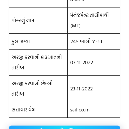
મેનેજમેન્ટ તાલીમાર્થી
પોસ્ટનું નામ
(MT)
કુલ જગ્યા
245 ખાલી જગ્યા
અરજી કરવાની શરૂઆતની
03-11-2022
તારીખ
અરજી કરવાની છેલ્લી
23-11-2022
તારીખ
સત્તાવાર વેબ
sail.co.in