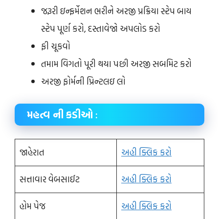
જરૂરી ઇન્ફર્મેશન ભરીને અરજી પ્રક્રિયા સ્ટેપ બાય
સ્ટેપ પૂર્ણ કરો, દસ્તાવેજો અપલોડ કરો
ફી ચૂકવો
તમામ વિગતો પૂરી થયા પછી અરજી સબમિટ કરો
અરજી ફોર્મની પ્રિન્ટલઇ લો
મહત્વ ની કડીઓ
:
જાહેરાત
અહી ક્લિક કરો
સત્તાવાર વેબસાઈટ
અહી ક્લિક કરો
હોમ પેજ
અહી ક્લિક કરો