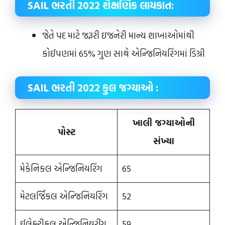
SAIL ભરતી 2022
શૈક્ષણિક લાયકાત:
જેતે પદ માટે જરૂરી ઇજનેરી માન્ય શાખાઓમાંથી
કોઈપણમાં 65% ગુણ સાથે એન્જિનિયરિંગમાં ડિગ્રી
SAIL ભરતી 2022
કુલ જગ્યાઓ :
ખાલી જગ્યાઓની
પોસ્ટ
સંખ્યા
મેકેનિકલ એન્જિનિયરિંગ
65
મેટલર્જિકલ એન્જિનિયરિંગ
52
ઈલેક્ટ્રીકલ એન્જિનિયરીંગ
59