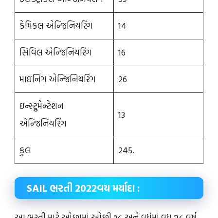
કેમિકલ એન્જિનિયરિંગ
14
સિવિલ એન્જિનિયરિંગ
16
માઇનિંગ એન્જિનિયરિંગ
26
ઇન્સ્ટ્રુમેન્ટેશન
13
એન્જિનિયરિંગ
કુલ
245.
SAIL ભરતી 2022વય મર્યાદા :
આ ભરતી માટે ઓછામાં ઓછી ૧૮ અને વધુંમાં વધુ ૨૮ વર્ષ