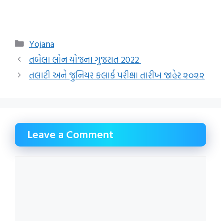
Categories
Yojana
તબેલા લોન યોજના ગુજરાત 2022
તલાટી અને જુનિયર કલાર્ક પરીક્ષા તારીખ જાહેર ૨૦૨૨
Leave a Comment
Comment