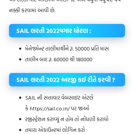
નક્કી કરવામાં આવી છે.
SAIL ભરતી 2022પગાર ધોરણ :
મેનેજમેન્ટ તાલીમાર્થીને રૂ. 50000 પ્રતિ માસ
તાલીમ બાદ રૂ. 60000 થી 180000
SAIL ભરતી 2022
અરજી કઈ રીતે કરવી ?
SAIL ની સત્તાવાર વેબસાઇટ એટલે
કે https://sail.co.in/ પર જાઓ
રજીસ્ટ્રેશન કરાવ્યું ન હોય તો નોંધણી કરાવો
તમારા એકાઉન્ટમાં લોગિન કરો