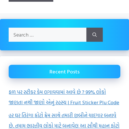
Search
for:
Recent Posts
ફળ પર સ્ટીકર કેમ લગાવવામાં આવે છે ? 99% લોકો
જાણતા નથી જાણો એનું રહસ્ય | Fruit Sticker Plu Code
હર ઘર તિરંગા ફોટો ફ્રેમ સાથે તમારી છબીને યાદગાર બનાવે
છે. તમામ ભારતીય લોકો માટે બનાવેલ આ સૌથી મહાન ફોટો