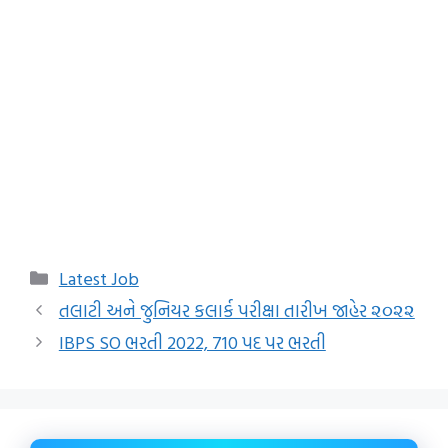
Categories
Latest Job
તલાટી અને જુનિયર કલાર્ક પરીક્ષા તારીખ જાહેર ૨૦૨૨
IBPS SO ભરતી 2022, 710 પદ પર ભરતી