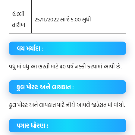
છેલ્લી
25/11/2022 સાંજે 5.00 સુધી
તારીખ
વય મર્યાદા
:
વધુ માં વધુ આ ભરતી માટે 40 વર્ષ નક્કી કરવામાં આવી છે.
કુલ પોસ્ટ અને લાયકાત
:
કુલ પોસ્ટ અને લાયકાત માટે નીચે આપલે જાહેરાત માં વાંચો.
પગાર ધોરણ :