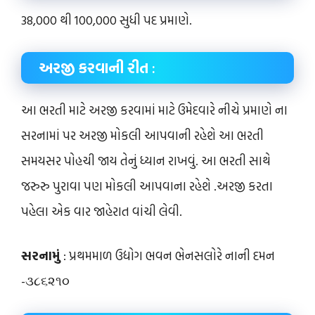
38,000 થી 100,000 સુધી પદ પ્રમાણે.
અરજી કરવાની રીત
:
આ ભરતી માટે અરજી કરવામાં માટે ઉમેદવારે નીચે પ્રમાણે ના
સરનામાં પર અરજી મોકલી આપવાની રહેશે આ ભરતી
સમયસર પોહચી જાય તેનું ધ્યાન રાખવું. આ ભરતી સાથે
જરુરુ પુરાવા પણ મોકલી આપવાના રહેશે .અરજી કરતા
પહેલા એક વાર જાહેરાત વાંચી લેવી.
સરનામું
: પ્રથમમાળ ઉદ્યોગ ભવન ભેનસલોરે નાની દમન
-૩૮૬૨૧૦