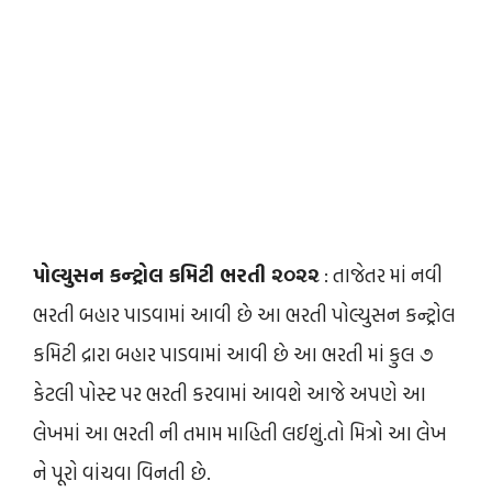
પોલ્યુસન કન્ટ્રોલ કમિટી ભરતી ૨૦૨૨
: તાજેતર માં નવી
ભરતી બહાર પાડવામાં આવી છે આ ભરતી પોલ્યુસન કન્ટ્રોલ
કમિટી દ્રારા બહાર પાડવામાં આવી છે આ ભરતી માં કુલ ૭
કેટલી પોસ્ટ પર ભરતી કરવામાં આવશે આજે અપણે આ
લેખમાં આ ભરતી ની તમામ માહિતી લઈશું.તો મિત્રો આ લેખ
ને પૂરો વાંચવા વિનતી છે.