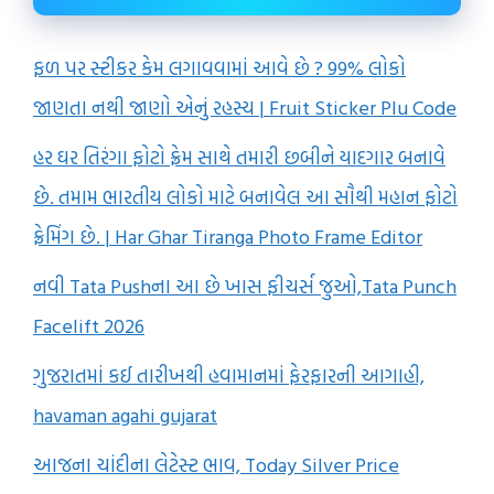
ફળ પર સ્ટીકર કેમ લગાવવામાં આવે છે ? 99% લોકો
જાણતા નથી જાણો એનું રહસ્ય | Fruit Sticker Plu Code
હર ઘર તિરંગા ફોટો ફ્રેમ સાથે તમારી છબીને યાદગાર બનાવે
છે. તમામ ભારતીય લોકો માટે બનાવેલ આ સૌથી મહાન ફોટો
ફ્રેમિંગ છે. | Har Ghar Tiranga Photo Frame Editor
નવી Tata Pushના આ છે ખાસ ફીચર્સ જુઓ,Tata Punch
Facelift 2026
ગુજરાતમાં કઈ તારીખથી હવામાનમાં ફેરફારની આગાહી,
havaman agahi gujarat
આજના ચાંદીના લેટેસ્ટ ભાવ, Today Silver Price