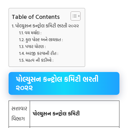
Table of Contents
પોલ્યુસન કન્ટ્રોલ કમિટી ભરતી ૨૦૨૨
વય મર્યાદા :
કુલ પોસ્ટ અને લાયકાત :
પગાર ધોરણ :
અરજી કરવાની રીત :
મહત્વ ની કડીઓ :
પોલ્યુસન કન્ટ્રોલ કમિટી ભરતી
૨૦૨૨
સત્તાવાર
પોલ્યુસન કન્ટ્રોલ કમિટી
વિભાગ