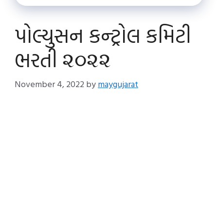
પોલ્યુસન કન્ટ્રોલ કમિટી
ભરતી ૨૦૨૨
November 4, 2022
by
maygujarat