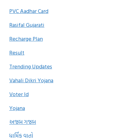
PVC Aadhar Card
Rasifal Gujarati
Recharge Plan
Result
Trending Updates
Vahali Dikri Yojana
Voter Id
Yojana
અજબ ગજબ
ધાર્મિક વાતો