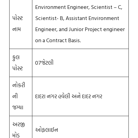
Environment Engineer, Scientist – C,
પોસ્ટ
Scientist- B, Assistant Environment
નામ
Engineer, and Junior Project engineer
on a Contract Basis.
કુલ
07જેટલી
પોસ્ટ
નોકરી
ની
દાદરા નગર હવેલી અને દાદર નગર
જગ્યા
અરજી
ઓફલાઈન
મોડ