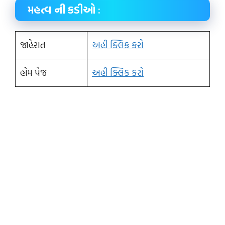
મહત્વ ની કડીઓ
:
જાહેરાત
અહી ક્લિક કરો
હોમ પેજ
અહી ક્લિક કરો