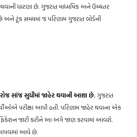
ેર થવાની ધારણા છે. ગુજરાત માધ્યમિક અને ઉચ્ચતર
્યું છે અને ટૂંક સમયમાં જ પરિણામ ગુજરાત બોર્ડની
ા રોજ સાંજ સુધીમાં જાહેર થવાની આશા છે.
ગુજરાત
િદ્યાર્થીઓએ પરીક્ષા આપી હતી. પરિણામ જાહેર થવાના એક
િફિકેશન જારી કરીને આ અંગે જાણ કરવામાં આવશે.
આપવામાં આવે છે.