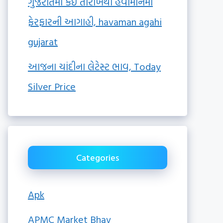
ગુજરાતમાં કઈ તારીખથી હવામાનમાં
ફેરફારની આગાહી, havaman agahi
gujarat
આજના ચાંદીના લેટેસ્ટ ભાવ, Today
Silver Price
Categories
Apk
APMC Market Bhav