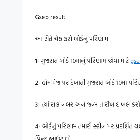
Gseb result
આ રીતે ચેક કરો બોર્ડનું પરિણામ
1- ગુજરાત બોર્ડ 10માનું પરિણામ જોવા માટે
gse
2- હોમ પેજ પર દેખાતી ગુજરાત બોર્ડ 10મા પરિ
3- ત્યાં રોલ નંબર અને જન્મ તારીખ દાખલ ક
4- બોર્ડનું પરિણામ તમારી સ્ક્રીન પર પ્રદર્શિત
પ્રિન્ટ આઉટ લો.