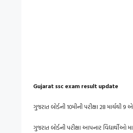
Gujarat ssc exam result update
ગુજરાત બોર્ડની 10મીની પરીક્ષા 28 માર્ચથી 9
ગુજરાત બોર્ડની પરીક્ષા આપનાર વિદ્યાર્થીઓ 