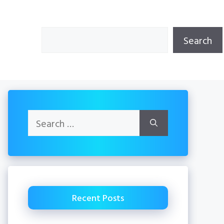
Search
Search
Search
for:
Recent Posts