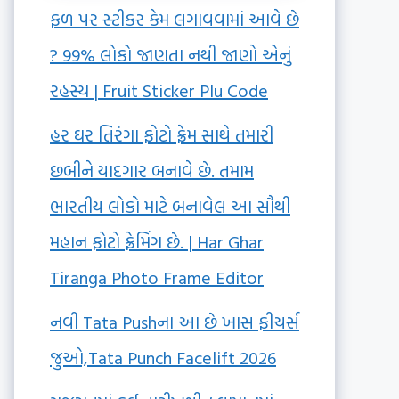
ફળ પર સ્ટીકર કેમ લગાવવામાં આવે છે
? 99% લોકો જાણતા નથી જાણો એનું
રહસ્ય | Fruit Sticker Plu Code
હર ઘર તિરંગા ફોટો ફ્રેમ સાથે તમારી
છબીને યાદગાર બનાવે છે. તમામ
ભારતીય લોકો માટે બનાવેલ આ સૌથી
મહાન ફોટો ફ્રેમિંગ છે. | Har Ghar
Tiranga Photo Frame Editor
નવી Tata Pushના આ છે ખાસ ફીચર્સ
જુઓ,Tata Punch Facelift 2026