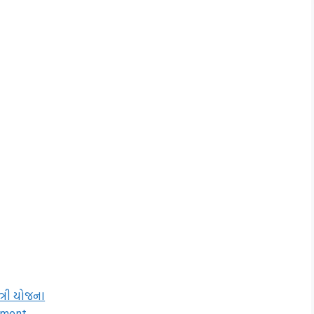
્રી યોજના
llment