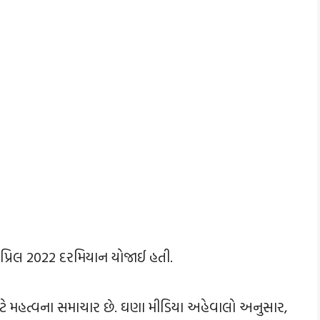
 એપ્રિલ 2022 દરમિયાન યોજાઈ હતી.
માટે મહત્વના સમાચાર છે. ઘણા મીડિયા અહેવાલો અનુસાર,