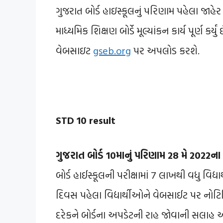
ગુજરાત બોર્ડ હાઇસ્કૂલનું પરિણામ પહેલા જાહ
માધ્યમિક શિક્ષણ બોર્ડે મૂલ્યાંકન કાર્ય પૂર્ણ કર
વેબસાઇટ
gseb.org
પર અપલોડ કરશે.
STD 10 result
ગુજરાત બોર્ડ 10માનું પરિણામ 28 મે 2022ન
બોર્ડ હાઈસ્કૂલની પરીક્ષામાં 7 લાખથી વધુ વ
દિવસ પહેલા વિદ્યાર્થીઓને વેબસાઈટ પર નોટ
દરેકને બોર્ડના અપડેટની રાહ જોવાની સલાહ 