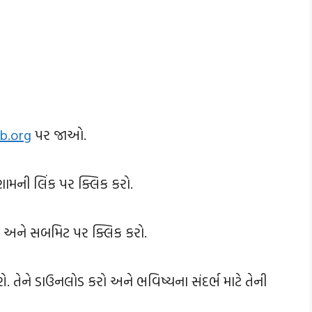
b.org
પર જાઓ.
ણામની લિંક પર ક્લિક કરો.
રો અને સબમિટ પર ક્લિક કરો.
 થશે. તેને ડાઉનલોડ કરો અને ભવિષ્યના સંદર્ભ માટે તેની