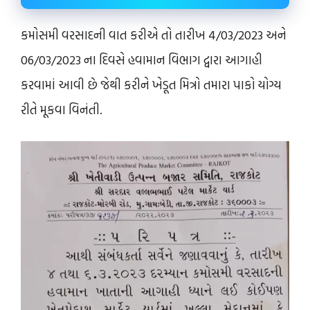
કમોસમી વરસાદની વાત કરીએ તો તારીખ 4/03/2023 અને
06/03/2023 ના દિવસે હવામાન વિભાગ દ્વારા આગાહી
કરવામાં આવી છે જેથી કરીને ખેડૂત મિત્રો તમારા પાકો યોગ્ય
રીતે મૂકવા વિનંતી.