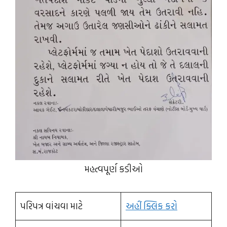
મહત્વપૂર્ણ કડીઓ
પરિપત્ર વાંચવા માટે
અહીં ક્લિક કરો