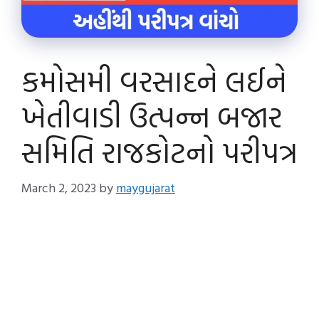
કમોસમી વરસાદને લઈને
ખેતીવાડી ઉત્પન્ન બજાર
સમિતિ રાજકોટનો પરીપત્ર
March 2, 2023
by
maygujarat