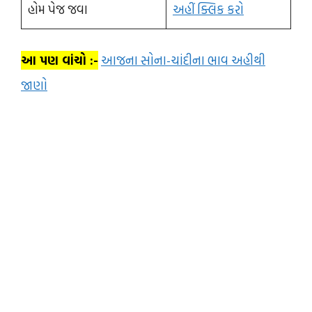
હોમ પેજ જવા
અહીં ક્લિક કરો
આ પણ વાંચો :-
આજના સોના-ચાંદીના ભાવ અહીથી
જાણો