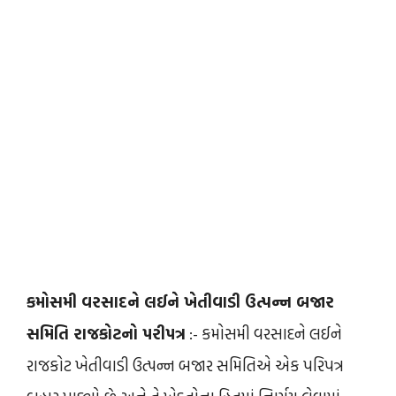
કમોસમી વરસાદને લઈને ખેતીવાડી ઉત્પન્ન બજાર
સમિતિ રાજકોટનો પરીપત્ર
:- કમોસમી વરસાદને લઈને
રાજકોટ ખેતીવાડી ઉત્પન્ન બજાર સમિતિએ એક પરિપત્ર