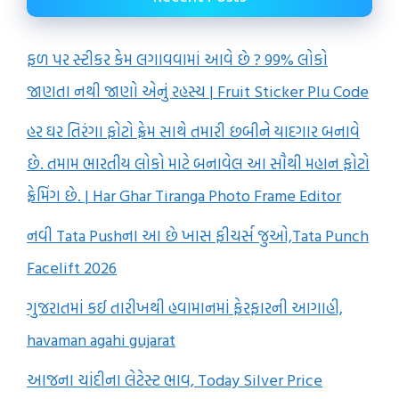
ફળ પર સ્ટીકર કેમ લગાવવામાં આવે છે ? 99% લોકો
જાણતા નથી જાણો એનું રહસ્ય | Fruit Sticker Plu Code
હર ઘર તિરંગા ફોટો ફ્રેમ સાથે તમારી છબીને યાદગાર બનાવે
છે. તમામ ભારતીય લોકો માટે બનાવેલ આ સૌથી મહાન ફોટો
ફ્રેમિંગ છે. | Har Ghar Tiranga Photo Frame Editor
નવી Tata Pushના આ છે ખાસ ફીચર્સ જુઓ,Tata Punch
Facelift 2026
ગુજરાતમાં કઈ તારીખથી હવામાનમાં ફેરફારની આગાહી,
havaman agahi gujarat
આજના ચાંદીના લેટેસ્ટ ભાવ, Today Silver Price