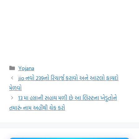
Categories
Yojana
jio નવો 239નો રિચાર્જ કરાવો અને આટલો ફાયદો
મેળવો
13 મા હપ્તાની સહાય મળી છે આ લિસ્ટના ખેડૂતોને
તમારું નામ અહીંથી ચેક કરો