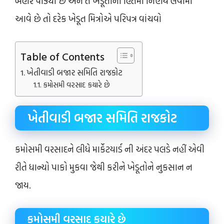
બહાર પાડ્યો છે અને તે ખેડૂતોના હિતમાં નિર્ણય લેવામાં
આવે છે તો દરેક ખેડૂત મિત્રોએ પરિપત્ર વાંચવો
Table of Contents
ખેતીવાડી બજાર સમિતિ રાજકોટ
કમોસમી વરસાદ કયારે છે
ખેતીવાડી બજાર સમિતિ રાજકોટ
કમોસમી વરસાદને લીધે માર્કેટયાર્ડ ની અંદર પલડે નહીં એવી
રીતે ધાન્યો પાકો મુકવા જેથી કરીને ખેડૂતોને નુકસાન ન
જાય.
કમોસમી વરસાદ કયારે છે