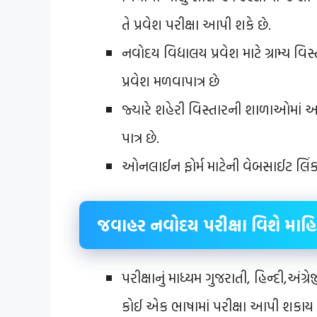
તે પ્રવેશ પરીક્ષા આપી શકે છે.
નવોદય વિદ્યાલય પ્રવેશ માટે ગ્રામ્ય
પ્રવેશ મળવાપાત્ર છે
જ્યારે શહેરી વિસ્તારની શાળાઓમાં 
પાત્ર છે.
ઓનલાઈન ફોર્મ માટેની વેબસાઈટ લિં
જવાહર નવોદય પરીક્ષા વિશે માહિ
પરીક્ષાનું માધ્યમ ગુજરાતી, હિન્દી,અંગ
કોઈ એક ભાષામાં પરીક્ષા આપી શકાય 