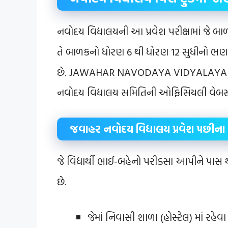
નવોદય વિદ્યાલયની આ પ્રવેશ પરીક્ષામાં જે બાળ
તે બાળકનો ધોરણ 6 થી ધોરણ 12 સુધીનો ભણવા 
છે. JAWAHAR NAVODAYA VIDYALAYA SEL
નવોદય વિદ્યાલય સમિતિની ઓફિસિયલી વેબસ
જવાહર નવોદય વિદ્યાલય પ્રવેશ પછીના
જે વિદ્યાર્થી ભાઈ-બહેનો પરીક્સા આપીને પાસ થ
છે.
જેમાં નિવાસી શાળા (હોસ્ટેલ) માં રહે