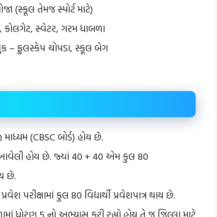
ોજા (સ્કૂલ તેમજ સ્પોર્ટ માટે)
ેલ, કોલગેટ, સ્વેટર, ગરમ ધાબળા
ક – ફુલસ્કેપ ચોપડા, સ્કૂલ બેગ
ી માધ્યમ (CBSC બોર્ડ) હોય છે.
આવેલી હોય છે. જ્યાં 40 + 40 એમ કુલ 80
ય છે.
વેશ પરીક્ષામાં કુલ 80 વિદ્યાર્થી પ્રવેશપાત્ર થાય છે.
શાળામાં ધોરણ 5 નો અભ્યાસ કરી રહ્યો હોય તે જ જિલ્લા માટે