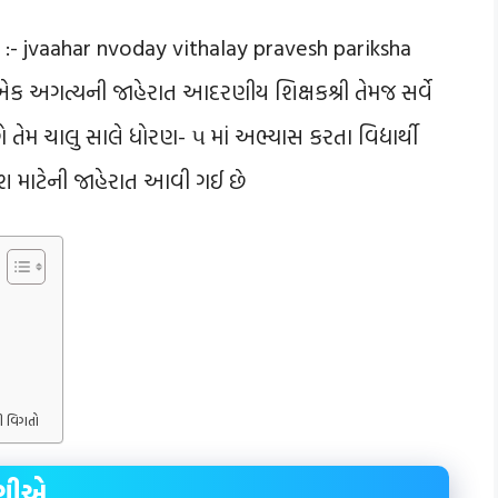
:- jvaahar nvoday vithalay pravesh pariksha
એક અગત્યની જાહેરાત આદરણીય શિક્ષકશ્રી તેમજ સર્વે
ેમ ચાલુ સાલે ધોરણ- ૫ માં અભ્યાસ કરતા વિદ્યાર્થી
ેશ માટેની જાહેરાત આવી ગઈ છે
ની વિગતો
ાણીએ