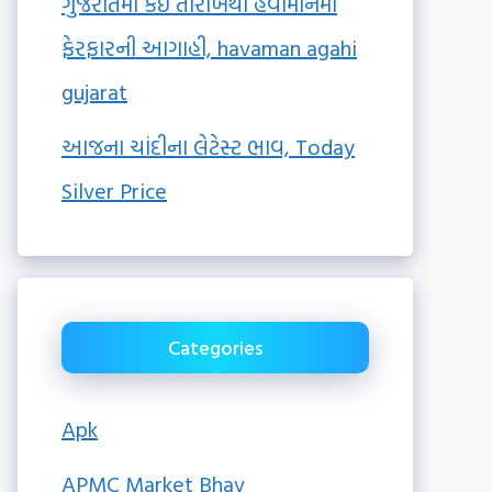
ગુજરાતમાં કઈ તારીખથી હવામાનમાં
ફેરફારની આગાહી, havaman agahi
gujarat
આજના ચાંદીના લેટેસ્ટ ભાવ, Today
Silver Price
Categories
Apk
APMC Market Bhav