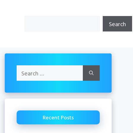
Search
Search
Search
for:
Recent Posts