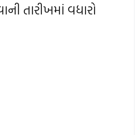
વાની તારીખમાં વધારો