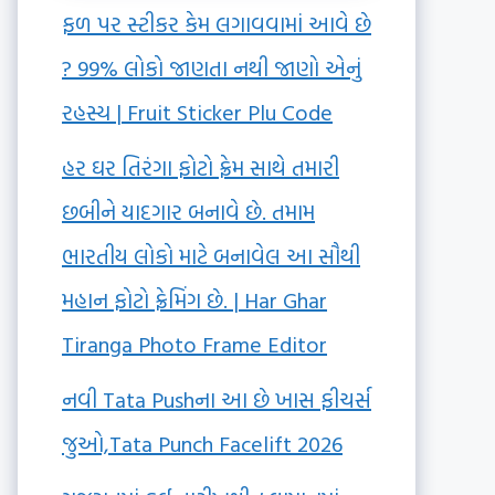
ફળ પર સ્ટીકર કેમ લગાવવામાં આવે છે
? 99% લોકો જાણતા નથી જાણો એનું
રહસ્ય | Fruit Sticker Plu Code
હર ઘર તિરંગા ફોટો ફ્રેમ સાથે તમારી
છબીને યાદગાર બનાવે છે. તમામ
ભારતીય લોકો માટે બનાવેલ આ સૌથી
મહાન ફોટો ફ્રેમિંગ છે. | Har Ghar
Tiranga Photo Frame Editor
નવી Tata Pushના આ છે ખાસ ફીચર્સ
જુઓ,Tata Punch Facelift 2026