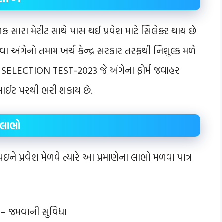
ક સારા મેરીટ સાથે પાસ થઈ પ્રવેશ માટે સિલેક્ટ થાય છે
અંગેનો તમામ ખર્ચ કેન્દ્ર સરકાર તરફથી નિશુલ્ક મળે
ECTION TEST-2023 જે અંગેના ફોર્મ જવાહર
ાઈટ પરથી ભરી શકાય છે.
 લાભો
ઇને પ્રવેશ મેળવે ત્યારે આ પ્રમાણેના લાભો મળવા પાત્ર
વા – જમવાની સુવિધા