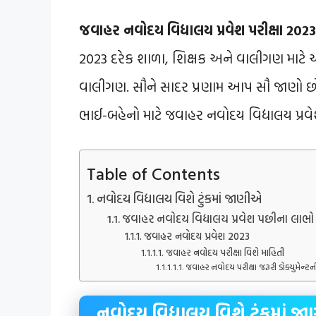
જવાહર નવોદય વિદ્યાલય પ્રવેશ પરીક્ષા 2023
2023 દરેક શાળા, શિક્ષક અને વાલીગણ માટે 
વાલીગણ. સૌને સાદર પ્રણામ આપ સૌ જાણો છો ત
ભાઈ-બહેનો માટે જવાહર નવોદય વિદ્યાલય પ્રવ
Table of Contents
નવોદય વિદ્યાલય વિશે ટુંકમાં જાણીએ
જવાહર નવોદય વિદ્યાલય પ્રવેશ પછીના લાભો
જવાહર નવોદય પ્રવેશ 2023
જવાહર નવોદય પરીક્ષા વિશે માહિતી
જવાહર નવોદય પરીક્ષા જરૂરી ડોક્યુમેન્ટ
નવોદય વિદ્યાલય વિશે ટુંકમાં જ