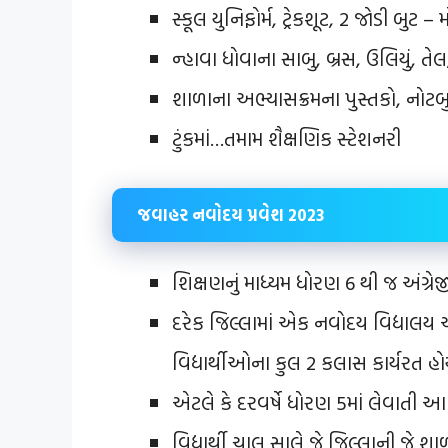
સ્કૂલ યુનિફોર્મ, ટ્રેકશૂટ, 2 જોડી બુટ – મ
ન્હાવા ધોવાના સાબુ, બ્રસ, ઉલિયું, ત
શાળાના અભ્યાસક્રમના પુસ્તકો, નોટબુ
ટુંકમાં…તમામ શૈક્ષણિક સ્ટેશનરી
જવાહર નવોદય પ્રવેશ 2023
શિક્ષણનું માધ્યમ ધોરણ 6 થી જ અંગ્રેજ
દરેક જિલ્લામાં એક નવોદય વિદ્યાલય 
વિદ્યાર્થીઓના કુલ 2 કલાસ કાર્યરત હો
એટલે કે દરવર્ષે ધોરણ 5માં લેવાતી આ પ્ર
વિદ્યાર્થી ચાલુ સાલે જે જિલ્લાની જે 