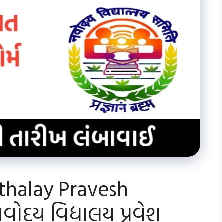
thalay Pravesh
ોદય વિદ્યાલય પ્રવેશ