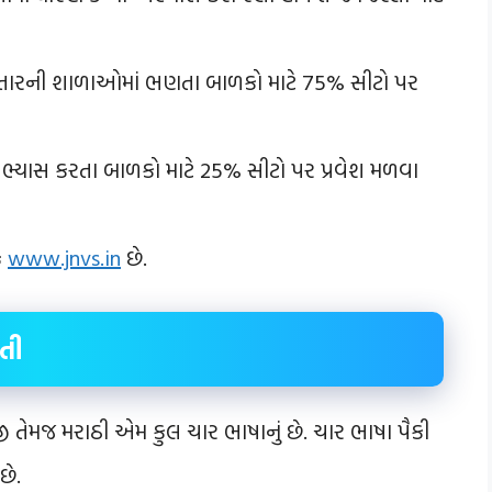
 વિસ્તારની શાળાઓમાં ભણતા બાળકો માટે 75% સીટો પર
અભ્યાસ કરતા બાળકો માટે 25% સીટો પર પ્રવેશ મળવા
ક
www.jnvs.in
છે.
તી
્રેજી તેમજ મરાઠી એમ કુલ ચાર ભાષાનું છે. ચાર ભાષા પૈકી
છે.