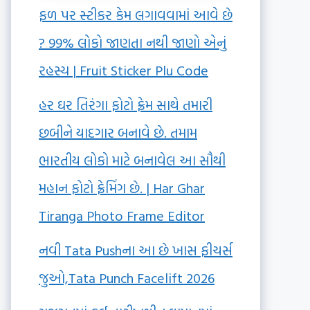
ફળ પર સ્ટીકર કેમ લગાવવામાં આવે છે
? 99% લોકો જાણતા નથી જાણો એનું
રહસ્ય | Fruit Sticker Plu Code
હર ઘર તિરંગા ફોટો ફ્રેમ સાથે તમારી
છબીને યાદગાર બનાવે છે. તમામ
ભારતીય લોકો માટે બનાવેલ આ સૌથી
મહાન ફોટો ફ્રેમિંગ છે. | Har Ghar
Tiranga Photo Frame Editor
નવી Tata Pushના આ છે ખાસ ફીચર્સ
જુઓ,Tata Punch Facelift 2026