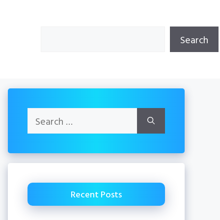
Search
Search
Search
for:
Recent Posts