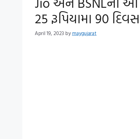
Jio અને BSNLના આ ઈ
25 રૂપિયામા 90 દિવસ
April 19, 2023
by
maygujarat