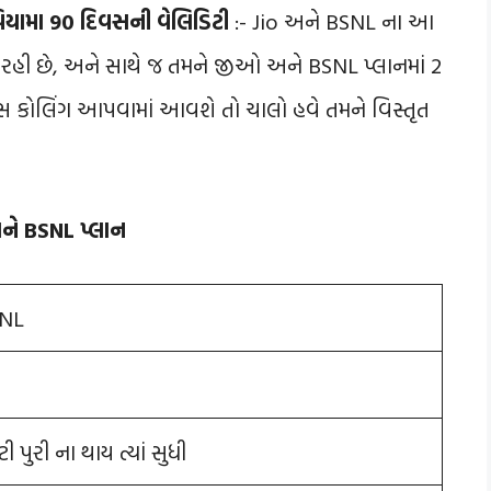
િયામા 90 દિવસની વેલિડિટી
:- Jio અને BSNL ના આ
 રહી છે, અને સાથે જ તમને જીઓ અને BSNL પ્લાનમાં 2
ોઇસ કોલિંગ આપવામાં આવશે તો ચાલો હવે તમને વિસ્તૃત
ને BSNL પ્લાન
SNL
 પુરી ના થાય ત્યાં સુધી