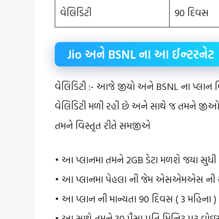
વેલિડિટી
90 દિવસ
Jio અને BSNL ના આ ઈન્ટરનેટ
વેલિડિટી :- આજે જીયો અને BSNL ના પ્લાન
વેલિડિટી મળી રહી છે અને સાથે જ તમને જીઓ 
તમને વિસ્તૃત રીતે સમજીએ
• આ પ્લાનમા તમને 2GB ડેટા મળશે જયા સુધી તમ
• આ પ્લાનમા પેહલા ની જેમ એસએમએસ ની 
• આ પ્લાન ની માન્યતા 90 દિવસ ( 3 મહિના )
• આ સાથે તમને 30 પૈસા પ્રતિ મિનિટ પર વ