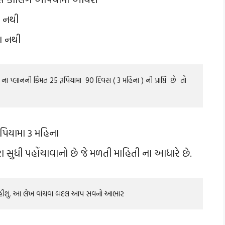
ા નથી
ા નથી
ૂપિયામા 3 મહિના
 સુધી પહોંચાવાનો છે જે મળતી માહિતી ના આધારે છે.
 રહીશું. આ લેખ વાંચવા બદલ આપ સવનો આભાર