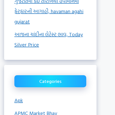
ગુજરાતમાં કઈ તારીખથી હવામાનમાં
ફેરફારની આગાહી, havaman agahi
gujarat
આજના ચાંદીના લેટેસ્ટ ભાવ, Today
Silver Price
Categories
Apk
APMC Market Bhav