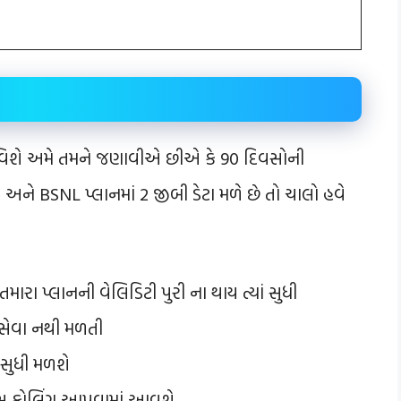
 વિશે અમે તમને જણાવીએ છીએ કે 90 દિવસોની
અને BSNL પ્લાનમાં 2 જીબી ડેટા મળે છે તો ચાલો હવે
ારા પ્લાનની વેલિડિટી પુરી ના થાય ત્યાં સુધી
સેવા નથી મળતી
 સુધી મળશે
ોઇસ કોલિંગ આપવામાં આવશે