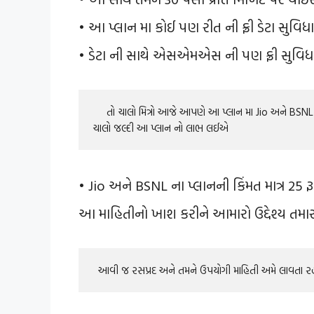
• આ પ્લાન મા કોઈ પણ રીત ની ફ્રી ડેટા સુવિધ
• ડેટા ની સાથે એસએમએસ ની પણ ફ્રી સુવિધ
     તો ચાલો મિત્રો આજે આપણે આ પ્લાન મા Jio અને BSNL ના પ્લાનની કિંમત 25 રૂપિયામા  90 દિવસ ( 3 મહિના ) ની પ્રાપ્તિ  છે  તો 
ચાલો જલ્દી આ પ્લાન નો લાભ લઈએ
• Jio અને BSNL ના પ્લાનની કિંમત માત્ર 25 ર
આ માહિતીનો ખાશ કરીને આમારો ઉદ્દેશ્ય તમારા
  આવી જ રસપ્રદ અને તમને ઉપયોગી માહિતી અમે લાવતા