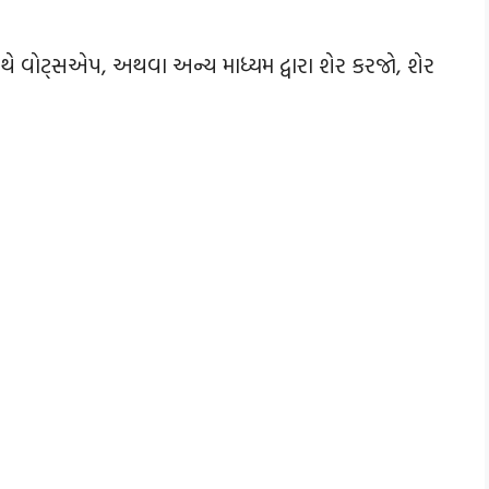
સાથે વોટ્સએપ, અથવા અન્ય માધ્યમ દ્વારા શેર કરજો, શેર