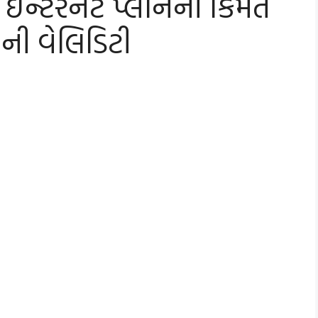
ન્ટરનેટ પ્લાનની કિંમત
ની વેલિડિટી