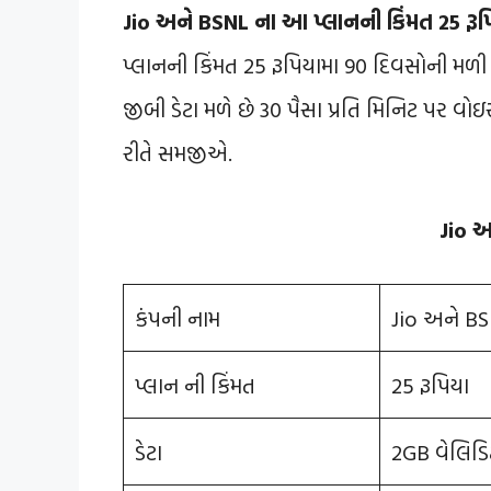
Jio અને BSNL ના આ પ્લાનની કિંમત 25 રૂપ
પ્લાનની કિંમત 25 રૂપિયામા 90 દિવસોની મળી
જીબી ડેટા મળે છે 30 પૈસા પ્રતિ મિનિટ પર વ
રીતે સમજીએ.
Jio અ
કંંપની નામ
Jio અને B
પ્લાન ની કિંમત
25 રૂપિયા
ડેટા
2GB વેલિડિટી