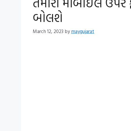
તમારા મોબાઈલ ઉપર 
બોલશે
March 12, 2023
by
maygujarat