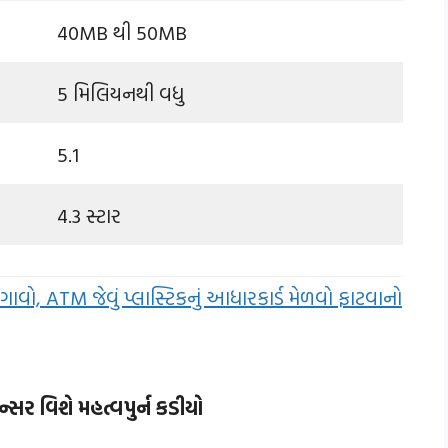
40MB થી 50MB
5 મિલિયનથી વધુ
5.1
4.3 સ્ટાર
ો, ATM જેવું પ્લાસ્ટિકનું આધારકાર્ડ મેળવો ફાટવાનો
સર વિશે મહત્વપુર્ન કડીયો