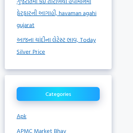
ગુજરાતમાં કઈ તારીખથી હવામાનમાં
ફેરફારની આગાહી, havaman agahi
gujarat
આજના ચાંદીના લેટેસ્ટ ભાવ, Today
Silver Price
Categories
Apk
APMC Market Bhav