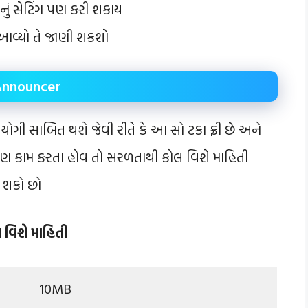
નું સેટિંગ પણ કરી શકાય
ન આવ્યો તે જાણી શકશો
Announcer
ોગી સાબિત થશે જેવી રીતે કે આ સો ટકા ફ્રી છે અને
 પણ કામ કરતા હોવ તો સરળતાથી કોલ વિશે માહિતી
 શકો છો
વિશે માહિતી
10MB