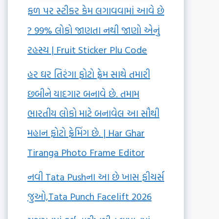
ફળ પર સ્ટીકર કેમ લગાવવામાં આવે છે
? 99% લોકો જાણતા નથી જાણો એનું
રહસ્ય | Fruit Sticker Plu Code
હર ઘર તિરંગા ફોટો ફ્રેમ સાથે તમારી
છબીને યાદગાર બનાવે છે. તમામ
ભારતીય લોકો માટે બનાવેલ આ સૌથી
મહાન ફોટો ફ્રેમિંગ છે. | Har Ghar
Tiranga Photo Frame Editor
નવી Tata Pushના આ છે ખાસ ફીચર્સ
જુઓ,Tata Punch Facelift 2026