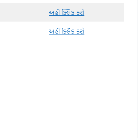
અહીં ક્લિક કરો
અહીં ક્લિક કરો