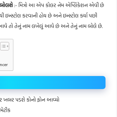
 બોલશે
:- મિત્રો આ એપ કોલર નેમ એપ્લિકેશન એવી છે
થી ઇન્સ્ટોલ કરવાની હોય છે અને ઇન્સ્ટોલ કર્યા પછી
તો તેનું નામ લખેલું આવે છે અને તેનું નામ બોલે છે.
ncer
ગર ખબર પડશે કોનો ફોન આવ્યો
મેટીક