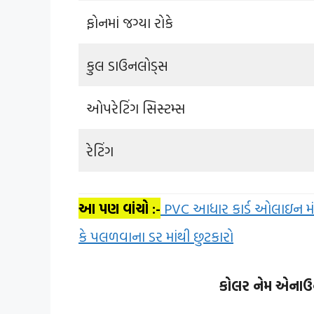
ફોનમાં જગ્યા રોકે
કુલ ડાઉનલોડ્સ
ઓપરેટિંગ સિસ્ટમ્સ
રેટિંગ
આ પણ વાંચો :-
PVC આધાર કાર્ડ ઓલાઇન મંગાવ
કે પલળવાના ડર માંથી છુટકારો
કોલર નેમ એનાઉન્