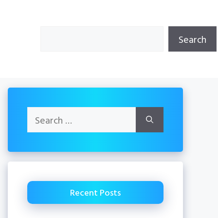
Search
Search
Search
for:
Recent Posts