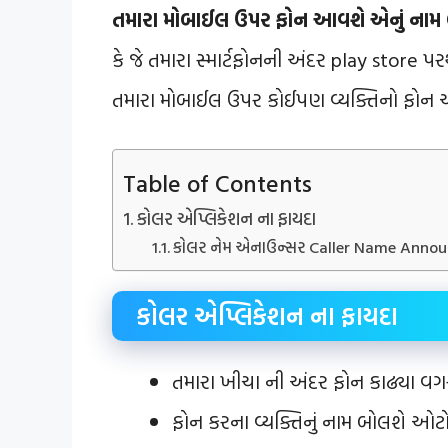
તમારા મોબાઈલ ઉપર ફોન આવશે એનું નામ
કે જે તમારા સ્માર્ટફોનની અંદર play store પર
તમારા મોબાઈલ ઉપર કોઈપણ વ્યક્તિનો ફોન આવે 
Table of Contents
કોલર એપ્લિકેશન ના ફાયદા
કોલર નેમ એનાઉન્સર Caller Name Annou
કોલર એપ્લિકેશન ના ફાયદા
તમારા ખીચા ની અંદર ફોન કાઢ્યા વ
ફોન કરના વ્યક્તિનું નામ બોલશે ઓટો