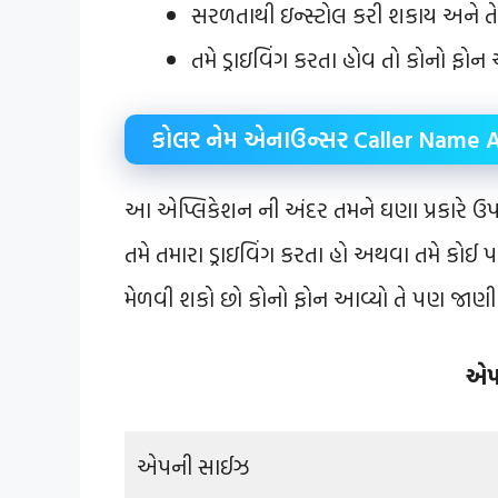
સરળતાથી ઇન્સ્ટોલ કરી શકાય અને તે
તમે ડ્રાઇવિંગ કરતા હોવ તો કોનો ફો
કોલર નેમ એનાઉન્સર Caller Name 
આ એપ્લિકેશન ની અંદર તમને ઘણા પ્રકારે ઉપય
તમે તમારા ડ્રાઇવિંગ કરતા હો અથવા તમે કોઈ
મેળવી શકો છો કોનો ફોન આવ્યો તે પણ જાણી
એપ 
એપની સાઈઝ