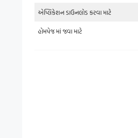
એપ્લિકેશન ડાઉનલોડ કરવા માટે
હોમપેજ માં જવા માટે