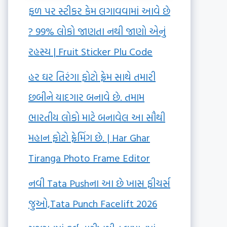
ફળ પર સ્ટીકર કેમ લગાવવામાં આવે છે
? 99% લોકો જાણતા નથી જાણો એનું
રહસ્ય | Fruit Sticker Plu Code
હર ઘર તિરંગા ફોટો ફ્રેમ સાથે તમારી
છબીને યાદગાર બનાવે છે. તમામ
ભારતીય લોકો માટે બનાવેલ આ સૌથી
મહાન ફોટો ફ્રેમિંગ છે. | Har Ghar
Tiranga Photo Frame Editor
નવી Tata Pushના આ છે ખાસ ફીચર્સ
જુઓ,Tata Punch Facelift 2026