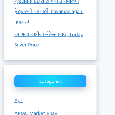
ગુજરાતમાં કઈ તારીખથી હવામાનમાં
ફેરફારની આગાહી, havaman agahi
gujarat
આજના ચાંદીના લેટેસ્ટ ભાવ, Today
Silver Price
Categories
Apk
APMC Market Bhav