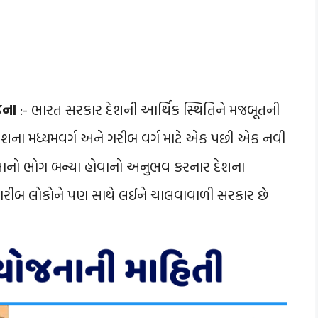
જના
:- ભારત સરકાર દેશની આર્થિક સ્થિતિને મજબૂતની
તે દેશના મધ્યમવર્ગ અને ગરીબ વર્ગ માટે એક પછી એક નવી
ેક્ષાનો ભોગ બન્યા હોવાનો અનુભવ કરનાર દેશના
ા ગરીબ લોકોને પણ સાથે લઈને ચાલવાવાળી સરકાર છે