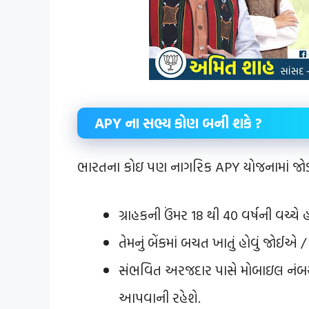
APY ના સભ્ય કોણ બની શકે ?
ભારતના કોઇ પણ નાગરિક APY યોજનામાં જોડાઇ 
ગ્રાહકની ઉંમર 18 થી 40 વર્ષની વચ્ચે
તેમનું બેંકમાં બચત ખાતું હોવું જોઈએ
સંભવિત અરજદાર પાસે મોબાઇલ નંબર હ
આપવાની રહેશે.