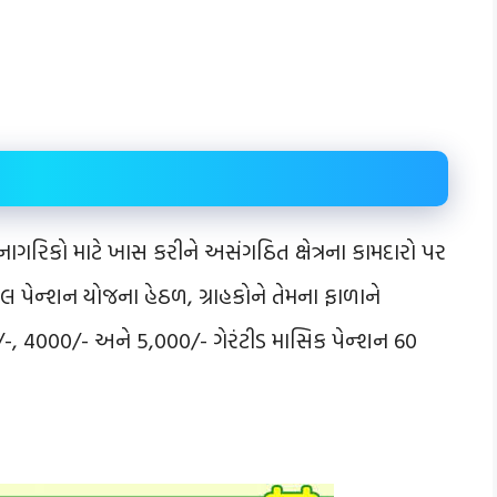
રિકો માટે ખાસ કરીને અસંગઠિત ક્ષેત્રના કામદારો પર
લ પેન્શન યોજના હેઠળ, ગ્રાહકોને તેમના ફાળાને
-, 4000/- અને 5,000/- ગેરંટીડ માસિક પેન્શન 60