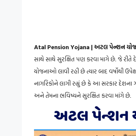
Atal Pension Yojana | અટલ પેન્શન યો
સાથે સાથે સુરક્ષિત પણ કરવા માગે છે. જે રી
યોજનાઓ લાવી રહી છે ત્યાર બાદ વર્ષોથી ઉપ
નાગરિકોને લાગી રહ્યું છે કે આ સરકાર દેશન
અને તેમના ભવિષ્યને સુરક્ષિત કરવા માંગે છે.