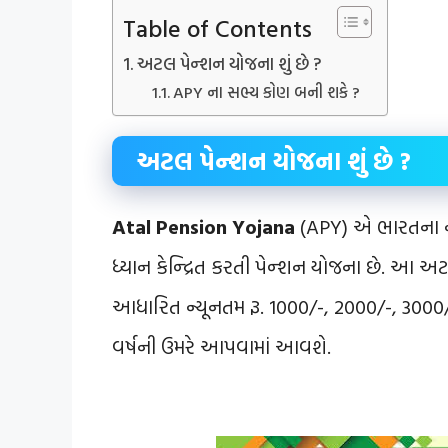
Table of Contents
અટલ પેન્શન યોજના શું છે ?
APY ના સભ્ય કોણ બની શકે ?
અટલ પેન્શન યોજના શું છે ?
Atal Pension Yojana
(APY) એ ભારતના નાગ
ધ્યાન કેન્દ્રિત કરતી પેન્શન યોજના છે. આ અટ
આધારિત ન્યૂનતમ રૂ. 1000/-, 2000/-, 3000/
વર્ષની ઉમરે આપવામાં આવશે.