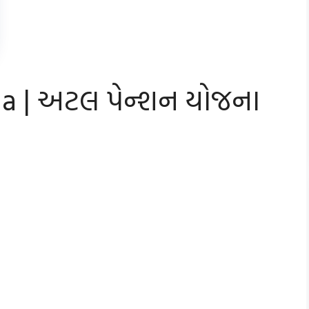
na | અટલ પેન્શન યોજના