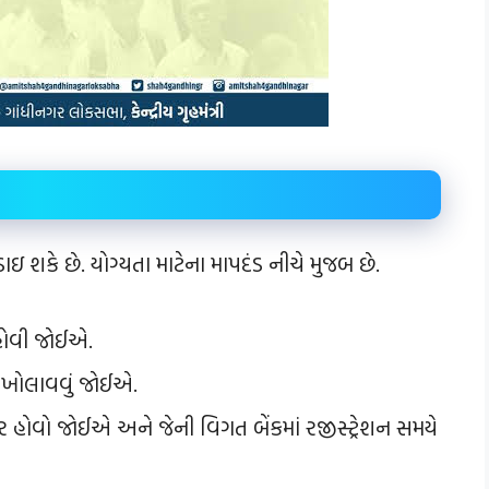
શકે છે. યોગ્યતા માટેના માપદંડ નીચે મુજબ છે.
 હોવી જોઈએ.
 / ખોલાવવું જોઈએ.
ોવો જોઈએ અને જેની વિગત બેંકમાં રજીસ્ટ્રેશન સમયે