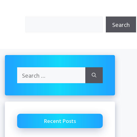
Search
Search
Search
for:
Recent Posts