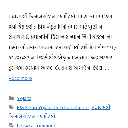
પ્રધાનમંત્રી કિસાન યોજના 15મોં હપ્તો તમારા ખાતામાં જમા
થયો ચેક કરો :- પ્રિય ખેડૂત મિત્રો તમારા માટે ખુશી ના
સમાચાર છે પ્રધાનમંત્રી કિસાન સન્માન નિધી યોજના નો
15મોં હપ્તો તમારા ખાતામાં જમા થઇ ગયો હશે જે તારીખ ૧૫ /
૧૧ /૨૦૨૩ ના દિવસે દરેક ખેડૂતના ખાતામાં કેન્દ્ર સરકાર
દ્વરા જમા કરવામાં આવેલ છે. તમારા અગાઉના કેટલા …
Read more
Categories
Yojana
Tags
PM Kisan Yojana 15th Installment
,
પ્રધાનમંત્રી
કિસાન યોજના 15મોં હપ્તો
Leave a comment