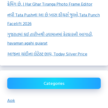
ફ્રેમિંગ છે. | Har Ghar Tiranga Photo Frame Editor
નવી Tata Pushના આ છે ખાસ ફીચર્સ જુઓ,Tata Punch
Facelift 2026
ગુજરાતમાં કઈ તારીખથી હવામાનમાં ફેરફારની આગાહી,
havaman agahi gujarat
આજના ચાંદીના લેટેસ્ટ ભાવ, Today Silver Price
Categories
Apk