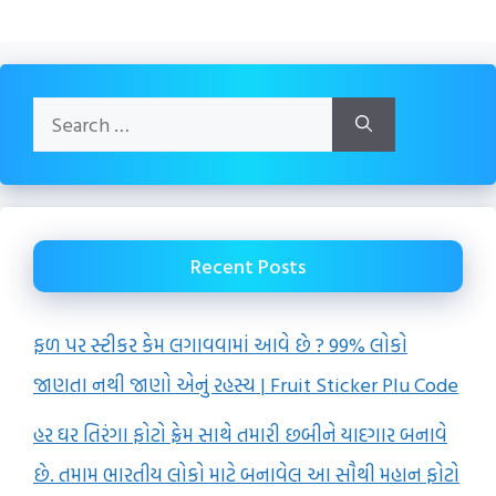
Search
for:
Recent Posts
ફળ પર સ્ટીકર કેમ લગાવવામાં આવે છે ? 99% લોકો
જાણતા નથી જાણો એનું રહસ્ય | Fruit Sticker Plu Code
હર ઘર તિરંગા ફોટો ફ્રેમ સાથે તમારી છબીને યાદગાર બનાવે
છે. તમામ ભારતીય લોકો માટે બનાવેલ આ સૌથી મહાન ફોટો