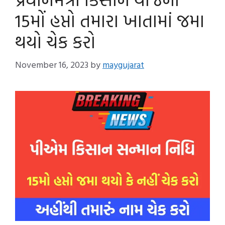
15મોં હપ્તો તમારા ખાતામાં જમા
થયો ચેક કરો
November 16, 2023
by
maygujarat