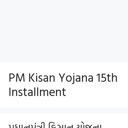
PM Kisan Yojana 15th
Installment
પ્રધાનમંત્રી કિસાન યોજના