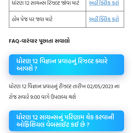
ધોરણ 12 સાયન્સ રિઝલ્ટ જોવા માટે
અહીં ક્લિક કરો
હોમ પેજ પર જવા માટે
અહીં ક્લિક કરો
FAQ-વારંવાર પૂછાતા સવાલો
ધોરણ 12 વિજ્ઞાન પ્રવાહનું રિઝલ્ટ ક્યારે
આવશે ?
ધોરણ 12 વિજ્ઞાન પ્રવાહનું રીઝલ્ટ તારીખ 02/05/2023 ના
રોજ સવારે 9:00 વાગે ઉપલબ્ધ થશે
ધોરણ 12 સાયન્સનું પરિણામ ચેક કરવાની
ઓફિશિયલ વેબસાઈટ કઈ છે ?