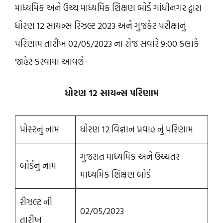
માધ્યમિક અને ઉચ્ચ માધ્યમિક શિક્ષણ બોર્ડ ગાંધીનગર દ્વારા
ધોરણ 12 સાયન્સ રિઝલ્ટ 2023 અને ગુજકેટ પરીક્ષાનું
પરિણામ તારીખ 02/05/2023 ના રોજ સવારે 9:00 કલાકે
જાહેર કરવામાં આવશે
ધોરણ 12 સાયન્સ પરિણામ
પોસ્ટનું નામ
ધોરણ 12 વિજ્ઞાન પ્રવાહ નું પરિણામ
ગુજરાત માધ્યમિક અને ઉચ્ચતર
બોર્ડનું નામ
માધ્યમિક શિક્ષણ બોર્ડ
રીઝલ્ટ ની
02/05/2023
તારીખ