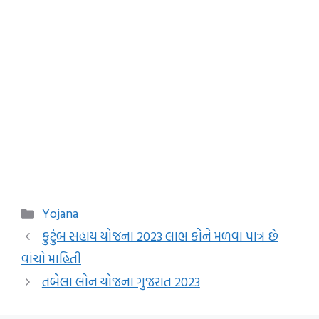
Categories
Yojana
કુટુંબ સહાય યોજના 2023 લાભ કોને મળવા પાત્ર છે
વાંચો માહિતી
તબેલા લોન યોજના ગુજરાત 2023