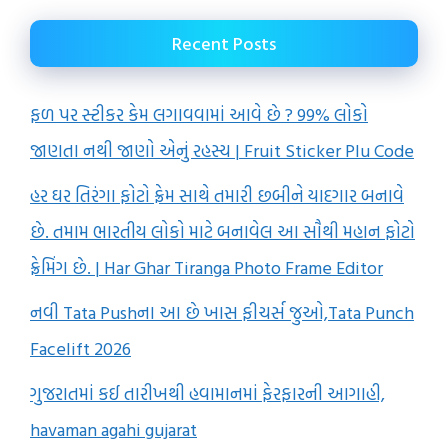
Recent Posts
ફળ પર સ્ટીકર કેમ લગાવવામાં આવે છે ? 99% લોકો
જાણતા નથી જાણો એનું રહસ્ય | Fruit Sticker Plu Code
હર ઘર તિરંગા ફોટો ફ્રેમ સાથે તમારી છબીને યાદગાર બનાવે
છે. તમામ ભારતીય લોકો માટે બનાવેલ આ સૌથી મહાન ફોટો
ફ્રેમિંગ છે. | Har Ghar Tiranga Photo Frame Editor
નવી Tata Pushના આ છે ખાસ ફીચર્સ જુઓ,Tata Punch
Facelift 2026
ગુજરાતમાં કઈ તારીખથી હવામાનમાં ફેરફારની આગાહી,
havaman agahi gujarat