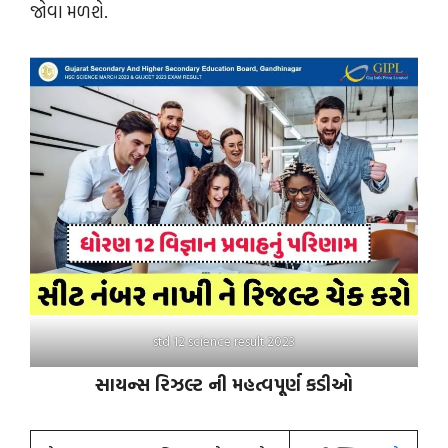
જોવા મળશે.
std 12 science result 2023
સાયન્સ રિઝલ્ટ ની મહત્વપૂર્ણ કડીઓ