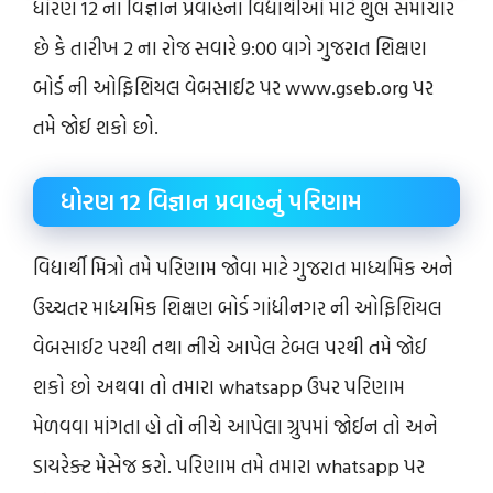
ધોરણ 12 ના વિજ્ઞાન પ્રવાહના વિદ્યાર્થીઓ માટે શુભ સમાચાર
છે કે તારીખ 2 ના રોજ સવારે 9:00 વાગે ગુજરાત શિક્ષણ
બોર્ડ ની ઓફિશિયલ વેબસાઈટ પર www.gseb.org પર
તમે જોઈ શકો છો.
ધોરણ 12 વિજ્ઞાન પ્રવાહનું પરિણામ
વિદ્યાર્થી મિત્રો તમે પરિણામ જોવા માટે ગુજરાત માધ્યમિક અને
ઉચ્ચતર માધ્યમિક શિક્ષણ બોર્ડ ગાંધીનગર ની ઓફિશિયલ
વેબસાઈટ પરથી તથા નીચે આપેલ ટેબલ પરથી તમે જોઈ
શકો છો અથવા તો તમારા whatsapp ઉપર પરિણામ
મેળવવા માંગતા હો તો નીચે આપેલા ગ્રુપમાં જોઈન તો અને
ડાયરેક્ટ મેસેજ કરો. પરિણામ તમે તમારા whatsapp પર