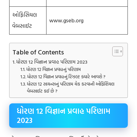
ઓફિસિયલ
www.gseb.org
વેબસાઈટ
Table of Contents
ધોરણ 12 વિજ્ઞાન પ્રવાહ પરિણામ 2023
ધોરણ 12 વિજ્ઞાન પ્રવાહનું પરિણામ
ધોરણ 12 વિજ્ઞાન પ્રવાહનું રિઝલ્ટ ક્યારે આવશે ?
ધોરણ 12 સાયન્સનું પરિણામ ચેક કરવાની ઓફિશિયલ
વેબસાઈટ કઈ છે ?
ધોરણ 12 વિજ્ઞાન પ્રવાહ પરિણામ
2023