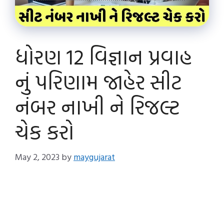
ધોરણ 12 વિજ્ઞાન પ્રવાહ
નું પરિણામ જાહેર સીટ
નંબર નાખી ને રિજલ્ટ
ચેક કરો
May 2, 2023
by
maygujarat