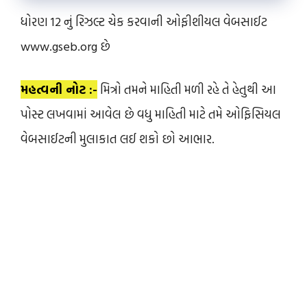
ધોરણ 12 નું રિઝલ્ટ ચેક કરવાની ઓફીશીયલ વેબસાઈટ
www.gseb.org છે
મહત્વની નોટ :-
મિત્રો તમને માહિતી મળી રહે તે હેતુથી આ
પોસ્ટ લખવામાં આવેલ છે વધુ માહિતી માટે તમે ઓફિસિયલ
વેબસાઈટની મુલાકાત લઈ શકો છો આભાર.