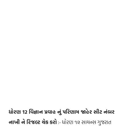
ધોરણ 12 વિજ્ઞાન પ્રવાહ નું પરિણામ જાહેર સીટ નંબર
નાખી ને રિજલ્ટ ચેક કરો
:- ધોરણ ૧૨ સાયન્સ ગુજરાત