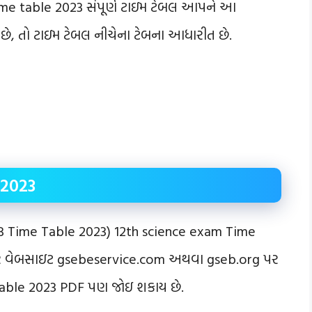
me table 2023 સંપૂર્ણ ટાઇમ ટેબલ આપને આ
ે, તો ટાઇમ ટેબલ નીચેના ટેબના આધારીત છે.
 2023
GSEB Time Table 2023) 12th science exam Time
ાવાર વેબસાઇટ gsebeservice.com અથવા gseb.org પર
table 2023 PDF પણ જોઇ શકાય છે.