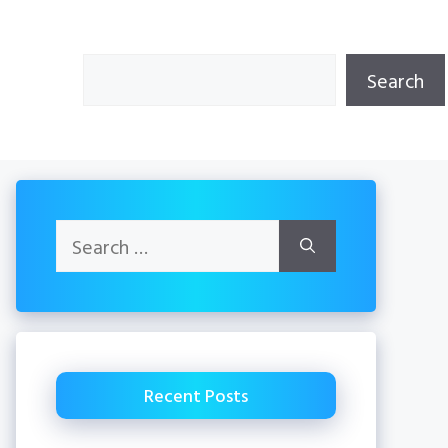
Search
Search
Search
for:
Recent Posts