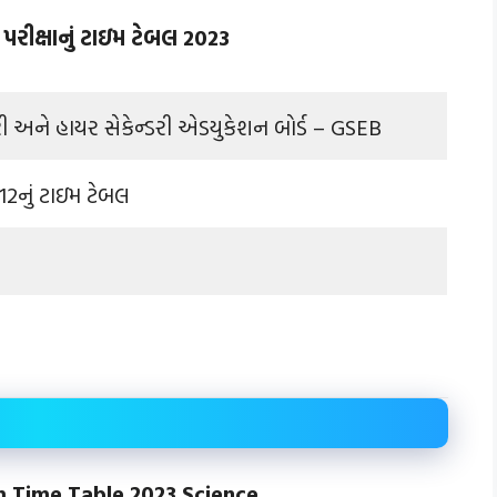
રીક્ષાનું ટાઇમ ટેબલ 2023
રી અને હાયર સેકેન્ડરી એડયુકેશન બોર્ડ – GSEB
2નું ટાઇમ ટેબલ
m Time Table 2023 Science