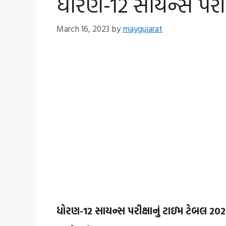
ધોરણ-12 સાયન્સ પરીક
March 16, 2023
by
maygujarat
ધોરણ-12 સાયન્સ પરીક્ષાનું ટાઇમ ટેબલ 20