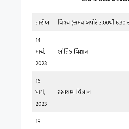
તારીખ
વિષય (સમય બપોરે 3.00થી 6.30 સ
14
માર્ચ,
ભૌતિક વિજ્ઞાન
2023
16
માર્ચ,
રસાયણ વિજ્ઞાન
2023
18