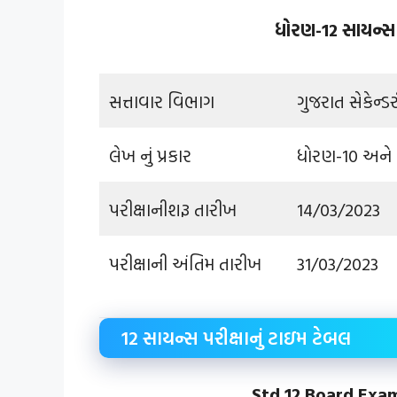
ધોરણ-12 સાયન્સ પ
સત્તાવાર વિભાગ
ગુજરાત સેકેન્ડ
લેખ નું પ્રકાર
ધોરણ-10 અને 1
પરીક્ષાનીશરૂ તારીખ
14/03/2023
પરીક્ષાની અંતિમ તારીખ
31/03/2023
12 સાયન્સ પરીક્ષાનું ટાઇમ ટેબલ
Std 12 Board Exa