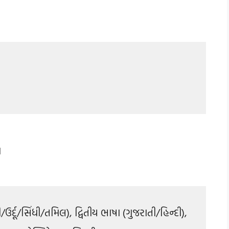
ા
ઉર્દૂ/સિંધી/તમિલ), દ્વિતીય ભાષા (ગુજરાતી/હિન્દી),