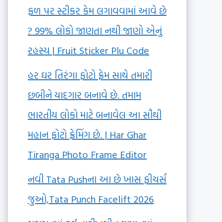
ફળ પર સ્ટીકર કેમ લગાવવામાં આવે છે
? 99% લોકો જાણતા નથી જાણો એનું
રહસ્ય | Fruit Sticker Plu Code
હર ઘર તિરંગા ફોટો ફ્રેમ સાથે તમારી
છબીને યાદગાર બનાવે છે. તમામ
ભારતીય લોકો માટે બનાવેલ આ સૌથી
મહાન ફોટો ફ્રેમિંગ છે. | Har Ghar
Tiranga Photo Frame Editor
નવી Tata Pushના આ છે ખાસ ફીચર્સ
જુઓ,Tata Punch Facelift 2026