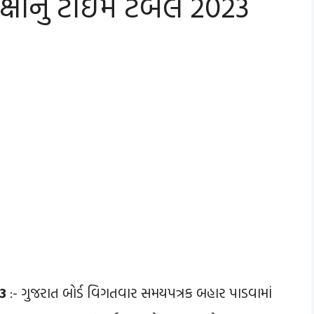
્ષાનું ટાઇમ ટેબલ 2023
23
:- ગુજરાત બોર્ડ વિગતવાર સમયપત્રક બહાર પાડવામાં