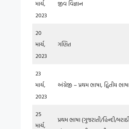
માર્ચ,
જીવ વિજ્ઞાન
2023
20
માર્ચ,
ગણિત
2023
23
માર્ચ,
અંગ્રેજી – પ્રથમ ભાષા, દ્વિતીય ભાષ
2023
25
પ્રથમ ભાષા (ગુજરાતી/હિન્દી/મરાઠી/
માર્ચ,