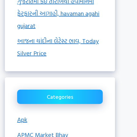
ગુજરાતમાં કઈ તારીખથી હવામાનમાં
ફેરફારની આગાહી, havaman agahi
gujarat
આજના ચાંદીના લેટેસ્ટ ભાવ, Today
Silver Price
Categories
Apk
APMC Market Bhav