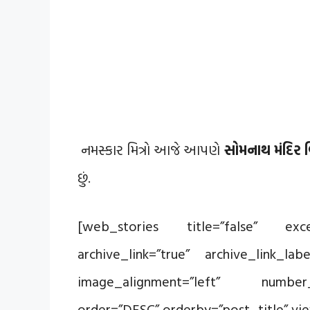
નમસ્કાર મિત્રો આજે આપણે
સોમનાથ મંદિર વ
છું.
[web_stories title=”false” exce
archive_link=”true” archive_link_lab
image_alignment=”left” number
order=”DESC” orderby=”post_title” view