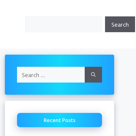
Search
Search
Search
for:
Recent Posts