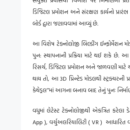
ડિજિટલ પ્રમોશન અને સંરક્ષણ કાર્યનો પ્રારંભ
બોર્ડ દ્વારા જણાવવામાં આવ્યું છે.
આ વિશેષ ટેક્નોલોજી બિલ્ડીંગ ઈન્ફોર્મેશન
પુન: સ્થાપનાની પ્રક્રિયા માટે થઈ શકે છે
રિસર્ચ, ડિજિટલ પ્રમોશન અને જાળવણી માટે
થાય તો, આ 3D પ્રિન્ટેડ મોડલથી સ્ટ્રક્ચરની પ્
કેથેડ્રલ’’માં આગના બનાવ બાદ તેનું પુનઃ નિર
વધુમાં લેટેસ્ટ ટેક્નોલોજીથી એકત્રિત કરેલા
App ), વર્ચુઅલરિયાલિટી ( VR ) આધારિત વો