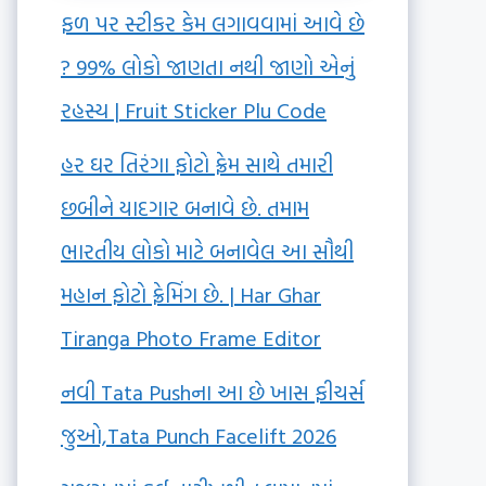
ફળ પર સ્ટીકર કેમ લગાવવામાં આવે છે
? 99% લોકો જાણતા નથી જાણો એનું
રહસ્ય | Fruit Sticker Plu Code
હર ઘર તિરંગા ફોટો ફ્રેમ સાથે તમારી
છબીને યાદગાર બનાવે છે. તમામ
ભારતીય લોકો માટે બનાવેલ આ સૌથી
મહાન ફોટો ફ્રેમિંગ છે. | Har Ghar
Tiranga Photo Frame Editor
નવી Tata Pushના આ છે ખાસ ફીચર્સ
જુઓ,Tata Punch Facelift 2026