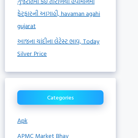
ગુજરાતમાં કઈ તારીખથી હવામાનમાં
ફેરફારની આગાહી, havaman agahi
gujarat
આજના ચાંદીના લેટેસ્ટ ભાવ, Today
Silver Price
Categories
Apk
APMC Market Bhav