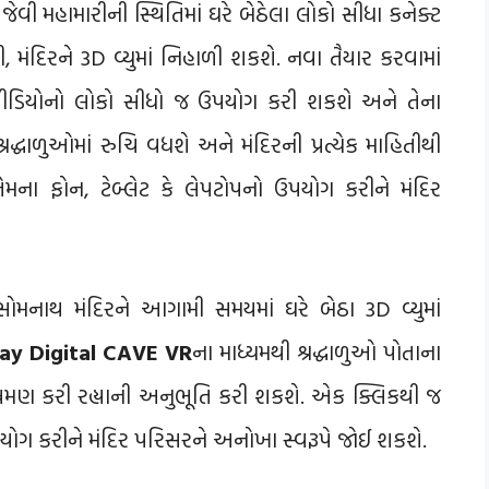
ી મહામારીની સ્થિતિમાં ઘરે બેઠેલા લોકો સીધા કનેક્ટ
, મંદિરને 3D વ્યુમાં નિહાળી શકશે. નવા તૈયાર કરવામાં
વીડિયોનો લોકો સીધો જ ઉપયોગ કરી શકશે અને તેના
દ્ધાળુઓમાં રુચિ વધશે અને મંદિરની પ્રત્યેક માહિતીથી
ા ફોન, ટેબ્લેટ કે લેપટોપનો ઉપયોગ કરીને મંદિર
સોમનાથ મંદિરને આગામી સમયમાં ઘરે બેઠા 3D વ્યુમાં
ay Digital CAVE VR
ના માધ્યમથી શ્રદ્ધાળુઓ પોતાના
િભ્રમણ કરી રહ્યાની અનુભૂતિ કરી શકશે. એક ક્લિકથી જ
પયોગ કરીને મંદિર પરિસરને અનોખા સ્વરૂપે જોઈ શકશે.