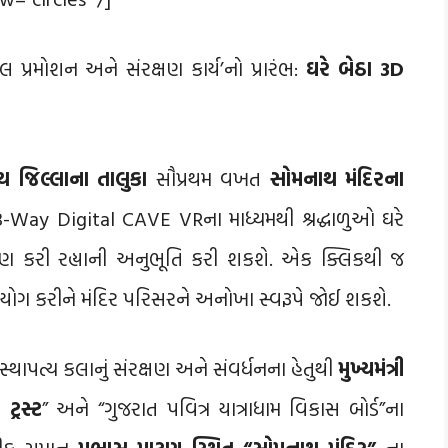
 પ્રમોશન અને સંરક્ષણ કાર્ય’નો પ્રારંભ:
ઘરે બેઠા 3D
જિલ્લાના તાલુકા
સૌપ્રથમ વખત
સોમનાથ મંદિરના
 3-Way Digital CAVE VRના માધ્યમથી શ્રદ્ધાળુઓ ઘરે
રમણ કરી રહ્યાની અનુભૂતિ કરી શકશે. એક ક્લિકથી જ
પયોગ કરીને મંદિર પરિસરને અનોખા સ્વરૂપે જોઈ શકશે.
્થાપત્ય કલાનું સંરક્ષણ અને સંવર્ધનના હેતુથી
મુખ્યમંત્રી
ટ્રસ્ટ
” અને “ગુજરાત પવિત્ર યાત્રાધામ વિકાસ બોર્ડ”ના
્રતીક સમાન
પ્રભાસ પાટણ સ્થિત “સોમનાથ મંદિર”
ના