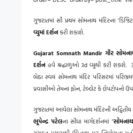
ગુજરાતમાં સૌ પ્રથમ સોમનાથ મંદિરના ‘ડિજિટલ
વ્યુમાં દર્શન
કરી શકાશે.
Gujarat Somnath Mandir ગીર સોમનાથ 
દર્શન
હવે શ્રદ્ધાળુઓ 3d વ્યુથી કરી શકશે.
બેઠા સ્વયં સોમનાથ મંદિર પરિસરમાં પરિભ્
પ્રવાસીઓ તેમના ફોન, ટેબ્લેટ કે લેપટોપનો ઉ
ગુજરાતમાં આવેલા સોમનાથ મંદિરની અદ્વિતીય સ
ભૂપેન્દ્ર પટેલ
ના સીધા માર્ગદર્શનમાં “
સોમનાથ 
સંયુક્ત પ્રયાસથી ‘વિનાશ પર નિર્માણના પ