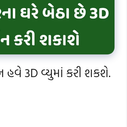
 હવે 3D વ્યુમાં કરી શકશે.