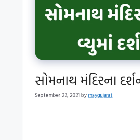
સોમનાથ મંદિરના દર્શન
September 22, 2021
by
maygujarat