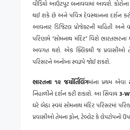
વીડિયો આઉટપુટ બનાવવામાં આવશે. કોરોના જેવ
થઈ શકે છે અને પવિત્ર દેવસ્થાનના દર્શન કરી
આવનાર ડિજિટલ પ્રોજેક્ટની માહિતી અને 
પરિણામે “સોમનાથ મંદિર” વિશે ભારતભરના શ્ર
અવગત થશે. એક ક્લિકથી જ પ્રવાસીઓ તેમન
પરિસરને અનોખા સ્વરૂપે જોઈ શકશે.
ભારતના ૧૨ જર્યોર્તિલિંગ
માંના પ્રથમ એવા 
નિહાળીને દર્શન કરી શકાશે. આ સિવાય
3-W
ઘરે બેઠા સ્વયં સોમનાથ મંદિર પરિસરમાં પર
પ્રવાસીઓ તેમના ફોન, ટેબ્લેટ કે લેપટોપનો ઉ