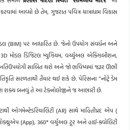
 કરવામાં આવ્યો છે તેમ, ગુજરાત પવિત્ર યાત્રાધામ વિકાસ
 મોડલ (BIM) પર આધારિત છે. જેનો ઉપયોગ સંવર્ધન અને
. આ 3D મોડલ ડિજિટલ મ્યુઝિયમ, વર્ચ્યુઅલ એક્ઝિબીશન,
 અતિઉપયોગી સાબિત થશે અને જો ભવિષ્યમાં જરૂર ઊભી
રતિકૃતિ સરળતાથી તૈયાર થઈ શકે છે. પેરિસના ‘‘નોટ્રે ડેમ
્માણ શક્ય બનવું તે આ ટેક્નોલોજીને જ આભારી છે.
 ડેટાથી ઓગમેન્ટેડરિયાલિટી (AR) સાથે માહિતીપ્રદ એપ (
કથ્રુએપ (App), 360° વર્ચુઅલ ટૂર અને હાઈ-ક્વોલિટી