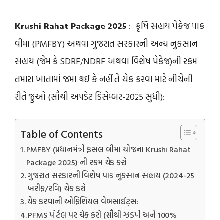
Krushi Rahat Package 2025
:- કૃષિ સહાય પેકેજ પાક
વીમા (PMFBY) અથવા ગુજરાત સરકારની અન્ય નુકસાન
સહાય (જેમ કે SDRF/NDRF અથવા વિશેષ પેકેજ)ની રકમ
તમારા ખાતામાં જમા થઈ કે નહીં તે ચેક કરવા માટે નીચેની
રીતે જુઓ (સૌથી અપડેટ ડિસેમ્બર-2025 સુધી):
Table of Contents
PMFBY (પ્રધાનમંત્રી ફસલ બીમા યોજના Krushi Rahat
Package 2025) ની રકમ ચેક કરો
ગુજરાત સરકારની વિશેષ પાક નુકસાન સહાય (2024-25
ખરીફ/રવિ) ચેક કરો
ચેક કરવાની ઓફિશિયલ વેબસાઈટ્સ:
PFMS પોર્ટલ પર ચેક કરો (સૌથી ઝડપી અને 100%