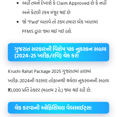
અહીં તમને દેખાશે કે Claim Approved છે કે નહીં
અને કેટલી રકમ મંજૂર થઈ છે
જો “Paid” બતાવે તો રકમ તમારા બેંક ખાતામાં
PFMS દ્વારા જમા થઈ ગઈ હશે.
ગુજરાત સરકારની વિશેષ પાક નુકસાન સહાય
(2024-25 ખરીફ/રવિ) ચેક કરો
Krushi Rahat Package 2025 ગુજરાતમાં હાલમાં
ખરીફ-2024ની વરસાદ-તોફાનથી થયેલા નુકસાનની સહાય
₹10,000 પ્રતિ હેક્ટર (મહત્તમ 2 હે.) જમા થઈ રહી છે.
ચેક કરવાની ઓફિશિયલ વેબસાઈટ્સ: