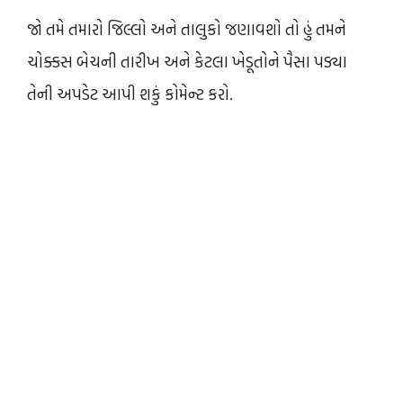
જો તમે તમારો જિલ્લો અને તાલુકો જણાવશો તો હું તમને
ચોક્કસ બેચની તારીખ અને કેટલા ખેડૂતોને પૈસા પડ્યા
તેની અપડેટ આપી શકું કોમેન્ટ કરો.