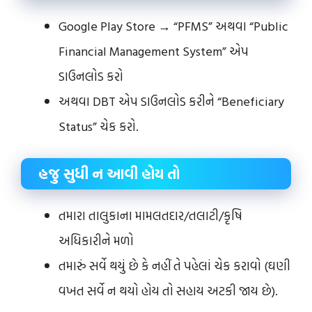
Google Play Store → “PFMS” અથવા “Public
Financial Management System” એપ
ડાઉનલોડ કરો
અથવા DBT એપ ડાઉનલોડ કરીને “Beneficiary
Status” ચેક કરો.
હજુ સુધી ન આવી હોય તો
તમારા તાલુકાના મામલતદાર/તલાટી/કૃષિ
અધિકારીને મળો
તમારું સર્વે થયું છે કે નહીં તે પહેલાં ચેક કરાવો (ઘણી
વખત સર્વે ન થયો હોય તો સહાય અટકી જાય છે).