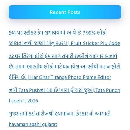
Recent Posts
ફળ પર સ્ટીકર કેમ લગાવવામાં આવે છે ? 99% લોકો
જાણતા નથી જાણો એનું રહસ્ય | Fruit Sticker Plu Code
હર ઘર તિરંગા ફોટો ફ્રેમ સાથે તમારી છબીને યાદગાર બનાવે
છે. તમામ ભારતીય લોકો માટે બનાવેલ આ સૌથી મહાન ફોટો
ફ્રેમિંગ છે. | Har Ghar Tiranga Photo Frame Editor
નવી Tata Pushના આ છે ખાસ ફીચર્સ જુઓ,Tata Punch
Facelift 2026
ગુજરાતમાં કઈ તારીખથી હવામાનમાં ફેરફારની આગાહી,
havaman agahi gujarat