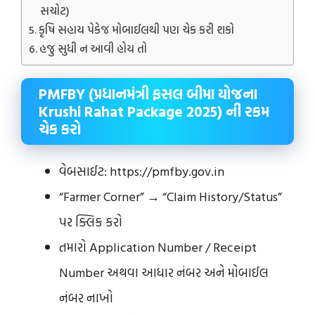
સચોટ)
કૃષિ સહાય પેકેજ મોબાઈલથી પણ ચેક કરી શકો
હજુ સુધી ન આવી હોય તો
PMFBY (પ્રધાનમંત્રી ફસલ બીમા યોજના
Krushi Rahat Package 2025) ની રકમ
ચેક કરો
વેબસાઈટ: https://pmfby.gov.in
“Farmer Corner” → “Claim History/Status”
પર ક્લિક કરો
તમારો Application Number / Receipt
Number અથવા આધાર નંબર અને મોબાઈલ
નંબર નાખો