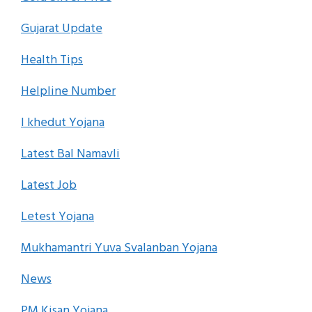
Gujarat Update
Health Tips
Helpline Number
I khedut Yojana
Latest Bal Namavli
Latest Job
Letest Yojana
Mukhamantri Yuva Svalanban Yojana
News
PM Kisan Yojana