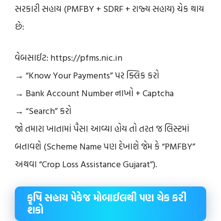
સરકારી સહાય (PMFBY + SDRF + રાજ્ય સહાય) ચેક થાય
છે:
વેબસાઈટ: https://pfms.nic.in
→ “Know Your Payments” પર ક્લિક કરો
→ Bank Account Number નાખો + Captcha
→ “Search” કરો
જો તમારા ખાતામાં પૈસા આવ્યા હોય તો તરત જ લિસ્ટમાં
બતાવશે (Scheme Name પણ દેખાશે જેમ કે “PMFBY”
અથવા “Crop Loss Assistance Gujarat”).
કૃષિ સહાય પેકેજ મોબાઈલથી પણ ચેક કરી
શકો