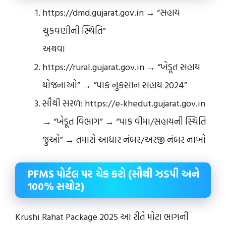
https://dmd.gujarat.gov.in → “સહાય
ચુકવણીની સ્થિતિ”
અથવા
https://rural.gujarat.gov.in → “ખેડૂત સહાય
યોજનાઓ” → “પાક નુકસાન સહાય 2024”
સૌથી સરળ: https://e-khedut.gujarat.gov.in
→ “ખેડૂત વિભાગ” → “પાક વીમા/સહાયની સ્થિતિ
જુઓ” → તમારો આધાર નંબર/અરજી નંબર નાખો
PFMS પોર્ટલ પર ચેક કરો (સૌથી ઝડપી અને
100% સચોટ)
Krushi Rahat Package 2025 આ રીતે મોટા ભાગની