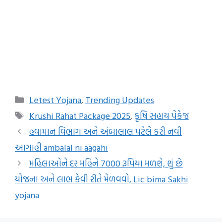
Categories
Letest Yojana
,
Trending Updates
Tags
Krushi Rahat Package 2025
,
કૃષિ સહાય પેકેજ
હવામાન વિભાગ અને અંબાલાલ પટેલે કરી નવી
આગાહી ambalal ni aagahi
મહિલાઓને દર મહિને 7000 રૂપિયા મળશે, શું છે
યોજના અને લાભ કેવી રીતે મેળવવો, Lic bima Sakhi
yojana