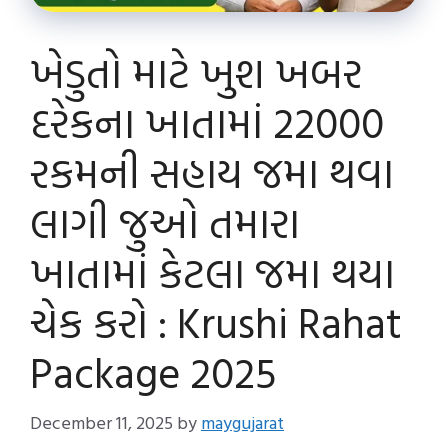
ખેડુતો માટે ખુશ ખબર
દરેકના ખાતામાં 22000
રકમની સહાય જમા થવા
લાગી જુઓ તમારા
ખાતામાં કેટલા જમા થયા
ચેક કરો : Krushi Rahat
Package 2025
December 11, 2025
by
maygujarat