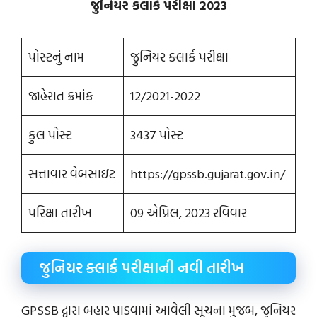
જુનિયર કલાર્ક પરીક્ષા 2023
પોસ્ટનું નામ
જુનિયર ક્લાર્ક પરીક્ષા
જાહેરાત ક્રમાંક
12/2021-2022
કુલ પોસ્ટ
3437 પોસ્ટ
સત્તાવાર વેબસાઇટ
https://gpssb.gujarat.gov.in/
પરિક્ષા તારીખ
09 એપ્રિલ, 2023 રવિવાર
જુનિયર ક્લાર્ક પરીક્ષાની નવી તારીખ
GPSSB દ્વારા બહાર પાડવામાં આવેલી સૂચના મુજબ, જુનિયર