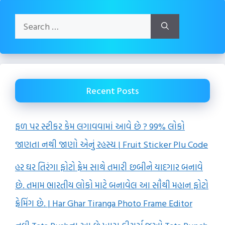
Search
for:
Recent Posts
ફળ પર સ્ટીકર કેમ લગાવવામાં આવે છે ? 99% લોકો
જાણતા નથી જાણો એનું રહસ્ય | Fruit Sticker Plu Code
હર ઘર તિરંગા ફોટો ફ્રેમ સાથે તમારી છબીને યાદગાર બનાવે
છે. તમામ ભારતીય લોકો માટે બનાવેલ આ સૌથી મહાન ફોટો
ફ્રેમિંગ છે. | Har Ghar Tiranga Photo Frame Editor