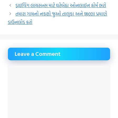
ડ્રાઇવિંગ લાયસન્સ માટે ઘરેબેઠા ઓનલાઈન ફોર્મ ભરો
તમારા ગામનો નકશો જુઓ તાલુકા અને જીલ્લા પ્રમાણે
ડાઉનલોડ કરો
Leave a Comment
Comment