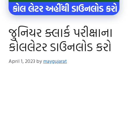
જુનિયર ક્લાર્ક પરીક્ષાના
કોલલેટર ડાઉનલોડ કરો
April 1, 2023
by
maygujarat