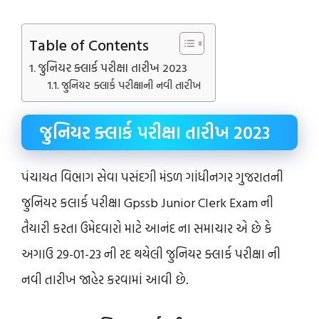
Table of Contents
જુનિયર ક્લાર્ક પરીક્ષા તારીખ 2023
જુનિયર ક્લાર્ક પરીક્ષાની નવી તારીખ
જુનિયર ક્લાર્ક પરીક્ષા તારીખ 2023
પંચાયત વિભાગ સેવા પસંદગી મંડળ ગાંધીનગર ગુજરાતની
જુનિયર કલાર્ક પરીક્ષા Gpssb Junior Clerk Exam ની
તૈયારી કરતા ઉમેદવારો માટે આનંદ ના સમાચાર એ છે કે
અગાઉ 29-01-23 ની રદ થયેલી જુનિયર ક્લાર્ક પરીક્ષા ની
નવી તારીખ જાહેર કરવામાં આવી છે.