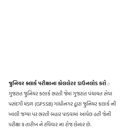
જુનિયર ક્લાર્ક પરીક્ષાના કોલલેટર ડાઉનલોડ કરો
:-
ગુજરાત જુનિયર કલાર્ક ભરતી જેમાં ગુજરાત પંચાયત સેવા
પસંદગી મંડળ (GPSSB) ગાંધીનગર દ્વારા જુનિયર કલાર્ક ની
ખાલી જગ્યા પર ભરતી બહાર પાડવામાં આવેલ હતી જેની
પરીક્ષા 9 તારીખ ને રવિવાર ના રોજ લેનાર છે.