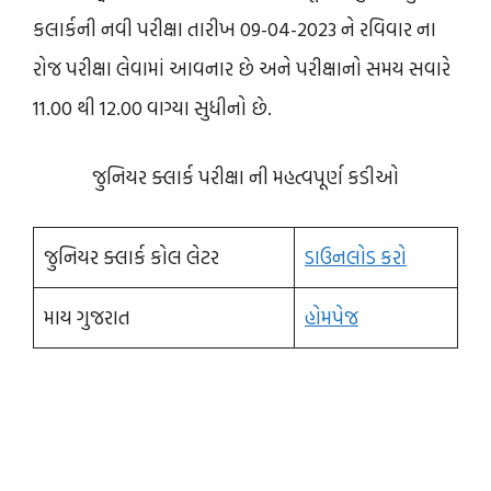
કલાર્કની નવી પરીક્ષા તારીખ 09-04-2023 ને રવિવાર ના
રોજ પરીક્ષા લેવામાં આવનાર છે અને પરીક્ષાનો સમય સવારે
11.00 થી 12.00 વાગ્યા સુધીનો છે.
જુનિયર ક્લાર્ક પરીક્ષા ની મહત્વપૂર્ણ કડીઓ
જુનિયર ક્લાર્ક કોલ લેટર
ડાઉનલોડ કરો
માય ગુજરાત
હોમપેજ