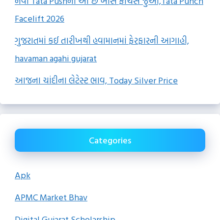
નવી Tata Pushના આ છે ખાસ ફીચર્સ જુઓ,Tata Punch
Facelift 2026
ગુજરાતમાં કઈ તારીખથી હવામાનમાં ફેરફારની આગાહી,
havaman agahi gujarat
આજના ચાંદીના લેટેસ્ટ ભાવ, Today Silver Price
Categories
Apk
APMC Market Bhav
Digital Gujarat Scholarship