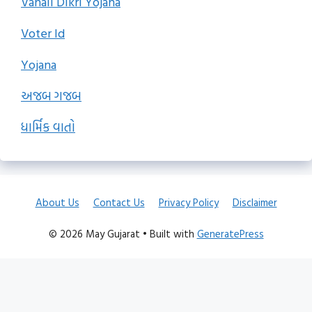
Vahali Dikri Yojana
Voter Id
Yojana
અજબ ગજબ
ધાર્મિક વાતો
About Us
Contact Us
Privacy Policy
Disclaimer
© 2026 May Gujarat
• Built with
GeneratePress