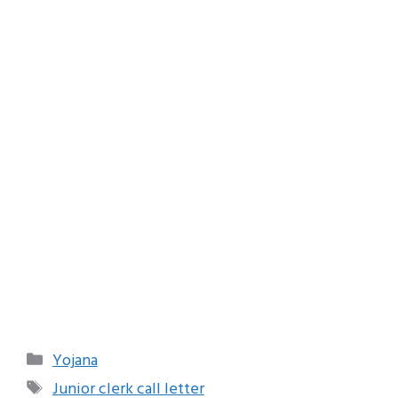
Categories
Yojana
Tags
Junior clerk call letter