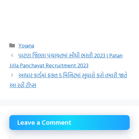
Categories
Yojana
પાટણ જિલ્લા પંચાયતમાં સીધી ભરતી 2023 | Patan
Jilla Panchayat Recruitment 2023
આધાર કાર્ડમાં ફક્ત 5 મિનિટમાં સુધારો કરો તમારી જાતે
આ રહી ટીપ્સ
Leave a Comment