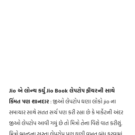
Jio એ લોન્ચ કર્યું Jio Book લેપટોપ ફીચરની સાથે
કિંમત પણ શાનદાર
: જીઓ લેપટોપ ઘણા લોકો jio ના
સમાચાર સાથે સતત સર્ચ પણ કરી રહ્યા છે કે માર્કેટની અંદર
જીઓ લેપટોપ આવી ગયું છે તો મિત્રો તેના વિશે વાત કરીશું.
મિત્રો બ્રાન્ડના સસ્તા લેપટોપ પણ ઘણી વખત બંધ કરવામાં