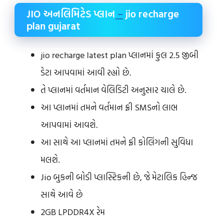
JIO અનલિમિટેડ પ્લાન
–
jio recharge
plan gujarat
jio recharge latest plan પ્લાનમાં કુલ 2.5 જીબી
ડેટા આપવામાં આવી રહ્યો છે.
તે પ્લાનમાં વર્તમાન વેલિડિટી અનુસાર ચાલે છે.
આ પ્લાનમાં તમને વર્તમાન ફ્રી SMSનો લાભ
આપવામાં આવશે.
આ સાથે આ પ્લાનમાં તમને ફ્રી કોલિંગની સુવિધા
મલશે.
Jio બુકની બોડી પ્લાસ્ટિકની છે, જે મેટાલિક હિન્જ
સાથે આવે છે
2GB LPDDR4X રેમ