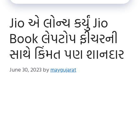
Jio એ લોન્ચ કર્યું Jio
Book લેપટોપ ફીચરની
સાથે કિંમત પણ શાનદાર
June 30, 2023
by
maygujarat