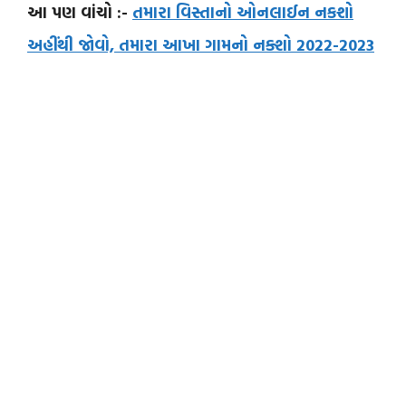
આ પણ વાંચો :-
તમારા વિસ્તાનો ઓનલાઈન નકશો
અહીંથી જોવો, તમારા આખા ગામનો નક્શો 2022-2023