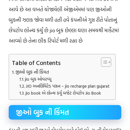
આવે છે આ વખતે યોજાયેલી એજીએમમાં પણ જીઓની
બુકની ઝલક જોવા મળી હતી હવે કંપનીએ ગુપ્ત રીતે પોતાનું
લેપટોપ લોન્ચ કર્યું છે jio બુક છેલ્લા ઘણા સમયથી માર્કેટમાં
આવ્યો છે તેના લીક રિપોર્ટ મળી રહ્યા છે
Table of Contents
જીઓ બુક ની કિંમત
jio બુક ઓવરવ્યૂ
JIO અનલિમિટેડ પ્લાન – jio recharge plan gujarat
jio book એ લોન્ચ કર્યું બજેટ લેપટોપ Jio Book
જીઓ બુક ની કિંમત