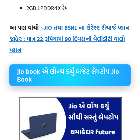
2GB LPDDR4X રેમ
આ પણ વાંચો :-
JIO તથા BSNL ના લેટેસ્ટ રીચાર્જ પ્લાન
જાહેર : માત્ર 22 રૂપિયામાં 90 દિવસની વેલીડીટી વાલો
પ્લાન
jio book એ લોન્ચ કર્યું બજેટ લેપટોપ Jio
Book