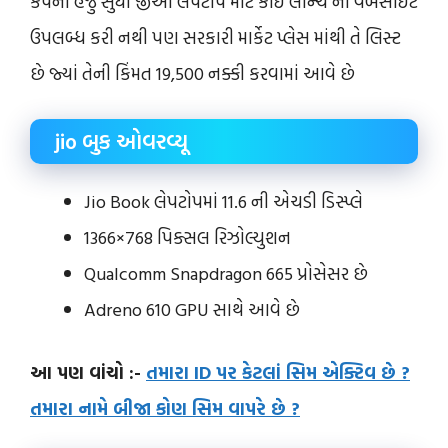
કંપની હજુ સુધી જીઓ લેપટોપ માટે કોઈ લોન્ચ ની વેબસાઈટ
ઉપલબ્ધ કરી નથી પણ સરકારી માર્કેટ પ્લેસ માંથી તે લિસ્ટ
છે જ્યાં તેની કિંમત 19,500 નક્કી કરવામાં આવે છે
jio બુક ઓવરવ્યૂ
Jio Book લેપટોપમાં 11.6 ની એચડી ડિસ્પ્લે
1366×768 પિક્સલ રિઝોલ્યુશન
Qualcomm Snapdragon 665 પ્રોસેસર છે
Adreno 610 GPU સાથે આવે છે
આ પણ વાંચો :-
તમારા ID પર કેટલાં સિમ એક્ટિવ છે ?
તમારા નામે બીજા કોણ સિમ વાપરે છે ?