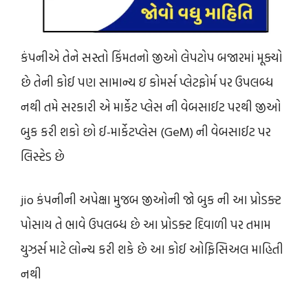
કંપનીએ તેને સસ્તો કિંમતનો જીઓ લેપટોપ બજારમાં મૂક્યો
છે તેની કોઈ પણ સામાન્ય ઇ કોમર્સ પ્લેટફોર્મ પર ઉપલબ્ધ
નથી તમે સરકારી એ માર્કેટ પ્લેસ ની વેબસાઈટ પરથી જીઓ
બુક કરી શકો છો ઈ-માર્કેટપ્લેસ (GeM) ની વેબસાઈટ પર
લિસ્ટેડ છે
jio કંપનીની અપેક્ષા મુજબ જીઓની જો બુક ની આ પ્રોડક્ટ
પોસાય તે ભાવે ઉપલબ્ધ છે આ પ્રોડક્ટ દિવાળી પર તમામ
યુઝર્સ માટે લોન્ચ કરી શકે છે આ કોઈ ઓફિસિઅલ માહિતી
નથી