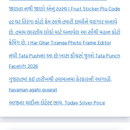
જાણતા નથી જાણો એનું રહસ્ય | Fruit Sticker Plu Code
હર ઘર તિરંગા ફોટો ફ્રેમ સાથે તમારી છબીને યાદગાર બનાવે
છે. તમામ ભારતીય લોકો માટે બનાવેલ આ સૌથી મહાન ફોટો
ફ્રેમિંગ છે. | Har Ghar Tiranga Photo Frame Editor
નવી Tata Pushના આ છે ખાસ ફીચર્સ જુઓ,Tata Punch
Facelift 2026
ગુજરાતમાં કઈ તારીખથી હવામાનમાં ફેરફારની આગાહી,
havaman agahi gujarat
આજના ચાંદીના લેટેસ્ટ ભાવ, Today Silver Price