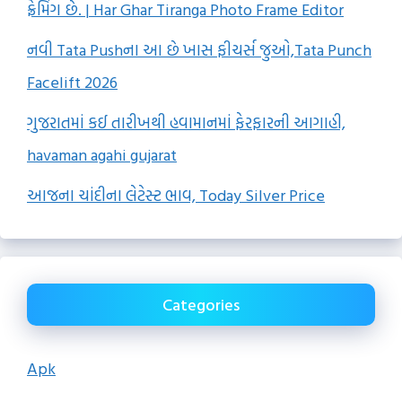
ફ્રેમિંગ છે. | Har Ghar Tiranga Photo Frame Editor
નવી Tata Pushના આ છે ખાસ ફીચર્સ જુઓ,Tata Punch
Facelift 2026
ગુજરાતમાં કઈ તારીખથી હવામાનમાં ફેરફારની આગાહી,
havaman agahi gujarat
આજના ચાંદીના લેટેસ્ટ ભાવ, Today Silver Price
Categories
Apk