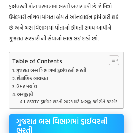
ડ્રાઈવરની મોટા પરમાણમાં ભરતી બહાર પડી છે જે મિત્રો
ઉમેદવારી નોથવા માંગતા હોય તે ઓનલાઈન ફોર્મ ભરી શકે
છે અને બસ વિભાગ માં પોતાનો કીમતી સમય આપીને
ગુજરાત સરકારી ની સેવાનો લાભ લઇ શકો છો.
Table of Contents
ગુજરાત બસ વિભાગમાં ડ્રાઈવરની ભરતી
શૈક્ષણિક લાયકાત
ઉંમર મર્યાદા
અરજી ફી
GSRTC ડ્રાઈવર ભરતી 2023 માટે અરજી કઈ રીતે કરશો?
ગુજરાત બસ વિભાગમાં ડ્રાઈવરની
ભરતી