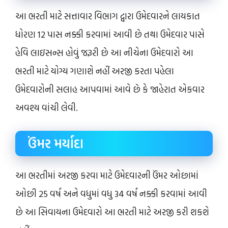
આ ભરતી માટે સત્તાવાર વિભાગ દ્વારા ઉમેદવારને લાયકાત
ધોરણ 12 પાસ નક્કી કરવામાં આવી છે તથા ઉમેદવાર પાસે
હેવિ લાઇસન્સ હોવું જરૂરી છે આ નીચેના ઉમેદવારો આ
ભરતી માટે યોગ્ય ગણાશે નહીં અરજી કરતા પહેલા
ઉમેદવારોની સલાહ આપવામાં આવે છે કે જાહેરાત એકવાર
અવશ્ય વાંચી લેવી.
ઉંમર મર્યાદા
આ ભરતીમાં અરજી કરવા માટે ઉમેદવારની ઉંમર ઓછામાં
ઓછી 25 વર્ષ અને વધુમાં વધુ 34 વર્ષ નક્કી કરવામાં આવી
છે આ સિવાયના ઉમેદવારો આ ભરતી માટે અરજી કરી શકશે