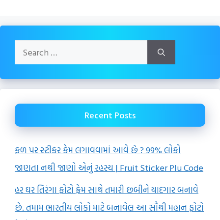
Search
for:
Recent Posts
ફળ પર સ્ટીકર કેમ લગાવવામાં આવે છે ? 99% લોકો
જાણતા નથી જાણો એનું રહસ્ય | Fruit Sticker Plu Code
હર ઘર તિરંગા ફોટો ફ્રેમ સાથે તમારી છબીને યાદગાર બનાવે
છે. તમામ ભારતીય લોકો માટે બનાવેલ આ સૌથી મહાન ફોટો