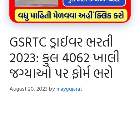
GSRTC ડ્રાઈવર ભરતી
2023: કુલ 4062 ખાલી
જગ્યાઓ પર ફોર્મ ભરો
August 20, 2023
by
maygujarat