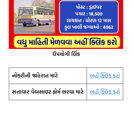
ઉપયોગી લિંક
નોકરીની જાહેરાત માટે
અહી ક્લિક કરો
સત્તાવાર વેબસાઇટ ફોર્મ ભરવા માટે
અહી ક્લિક કરો