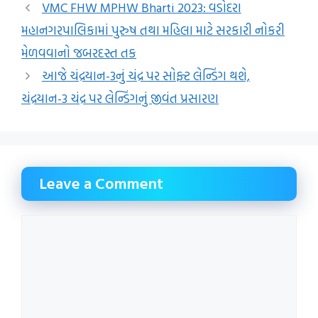
VMC FHW MPHW Bharti 2023: વડોદરા
મહાનગરપાલિકામાં પુરુષ તથા મહિલા માટે સરકારી નોકરી
મેળવવાનો જબરદસ્ત તક
આજે ચંદ્રયાન-3નું ચંદ્ર પર સોફ્ટ લેન્ડિંગ થશે,
ચંદ્રયાન-3 ચંદ્ર પર લેન્ડિંગનું જીવંત પ્રસારણ
Leave a Comment
Comment