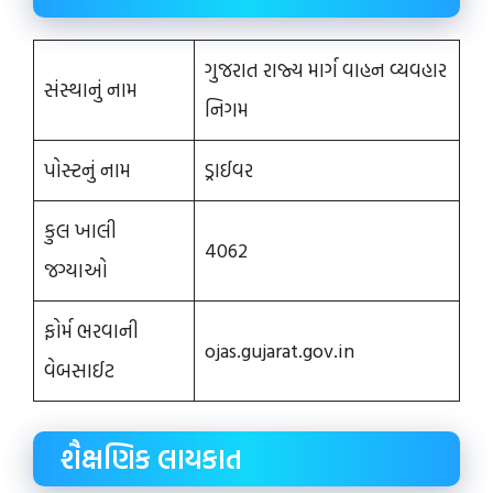
ગુજરાત રાજ્ય માર્ગ વાહન વ્યવહાર
સંસ્થાનું નામ
નિગમ
પોસ્ટનું નામ
ડ્રાઈવર
કુલ ખાલી
4062
જગ્યાઓ
ફોર્મ ભરવાની
ojas.gujarat.gov.in
વેબસાઈટ
શૈક્ષણિક લાયકાત