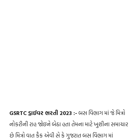
GSRTC ડ્રાઈવર ભરતી 2023 :-
બસ વિભાગ માં જે મિત્રો
નોકરીની રાહ જોઇને બેઠા હતા તેમના માટે ખુશીના સમાચાર
છે મિત્રો વાત કૈક એવી સે કે ગુજરાત બસ વિભાગ માં