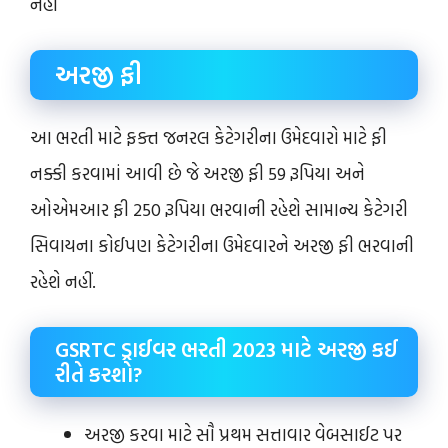
નહીં
અરજી ફી
આ ભરતી માટે ફક્ત જનરલ કેટેગરીના ઉમેદવારો માટે ફી
નક્કી કરવામાં આવી છે જે અરજી ફી 59 રૂપિયા અને
ઓએમઆર ફી 250 રૂપિયા ભરવાની રહેશે સામાન્ય કેટેગરી
સિવાયના કોઈપણ કેટેગરીના ઉમેદવારને અરજી ફી ભરવાની
રહેશે નહીં.
GSRTC ડ્રાઈવર ભરતી 2023 માટે અરજી કઈ
રીતે કરશો?
અરજી કરવા માટે સૌ પ્રથમ સત્તાવાર વેબસાઈટ પર