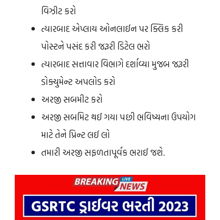
વિઝીટ કરો
ત્યારબાદ એપ્લાય ઓનલાઈન પર ક્લિક કરી
પોસ્ટને પસંદ કરી જરૂરી ડિટેલ ભરો
ત્યારબાદ સત્તાવાર વિભાગે દર્શાવ્યા મુજબ જરૂરી
ડોક્યુમેન્ટ અપલોડ કરો
અરજી સબમીટ કરો
અરજી સબમિટ થઈ ગયા પછી ભવિષ્યના ઉપયોગ
માટે તેને પ્રિન્ટ લઈ લો
તમારી અરજી સફળતાપૂર્વક ભરાઈ જશે.