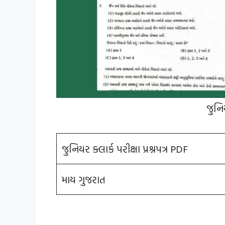
જુનિ
જુનિયર ક્લાર્ક પરીક્ષા પ્રશ્નપત્ર PDF
માય ગુજરાત