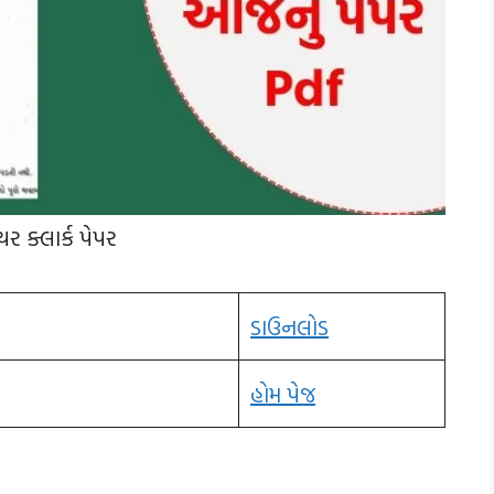
યર ક્લાર્ક પેપર
ડાઉનલોડ
હોમ પેજ