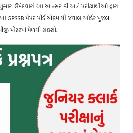
અનુસાર. ઉમેદવારો આ આન્સર કી અને પરીક્ષાર્થીઓ દ્વારા
આ GPSSB પેપર પીડીએફમાંથી જવાબ ઓર્ડર મુજબ
જી પોસ્ટમાં મેળવી સકશો.