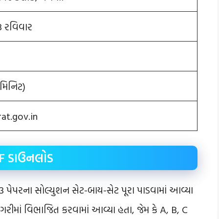
3 રવિવાર
 મિનિટ)
rat.gov.in
 PDF ડાઉનલોડ
પેપરના સોલ્યુશન સેટ-બાય-સેટ પૂરા પાડવામાં આવ્યા
રીમાં વિભાજિત કરવામાં આવ્યા હતા, જેમ કે A, B, C