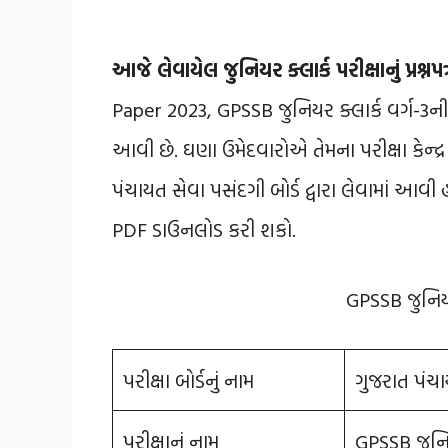
આજે લેવાયેલ જુનિયર ક્લાર્ક પરીક્ષાનું પ્રશ્
Paper 2023, GPSSB જુનિયર ક્લાર્ક વર્ગ-3ની પ
આવી છે. ઘણા ઉમેદવારોએ તેમના પરીક્ષા કેન્દ્ર
પંચાયત સેવા પસંદગી બોર્ડ દ્વારા લેવામાં આવી હત
PDF ડાઉનલોડ કરી શકો.
GPSSB જુનિયર ક
પરીક્ષા બોર્ડનું નામ
ગુજરાત પંચા
પરીક્ષાનું નામ
GPSSB જુનિયર