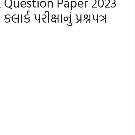
k Question Paper 2023
ર્ક પરીક્ષાનું પ્રશ્નપત્ર