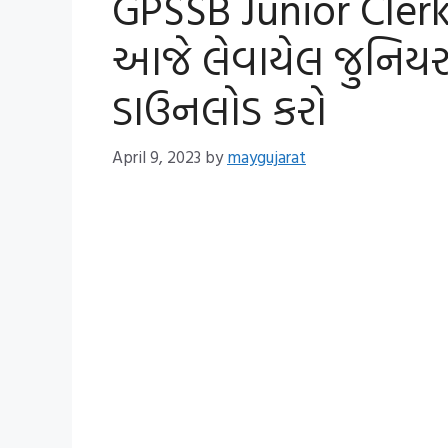
GPSSB Junior Cler
આજે લેવાયેલ જુનિયર ક્લા
ડાઉનલોડ કરો
April 9, 2023
by
maygujarat