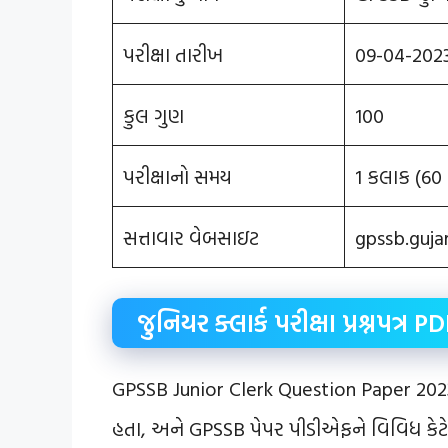
પરીક્ષા તારીખ
09-04-202
કુલ ગુણ
100
પરીક્ષાનો સમય
1 કલાક (60
સત્તાવાર વેબસાઇટ
gpssb.guja
જુનિયર ક્લાર્ક પરીક્ષા પ્રશ્નપત્ર
GPSSB Junior Clerk Question Paper 2023 
હતા, અને GPSSB પેપર પીડીએફને વિવિધ કેટેગ