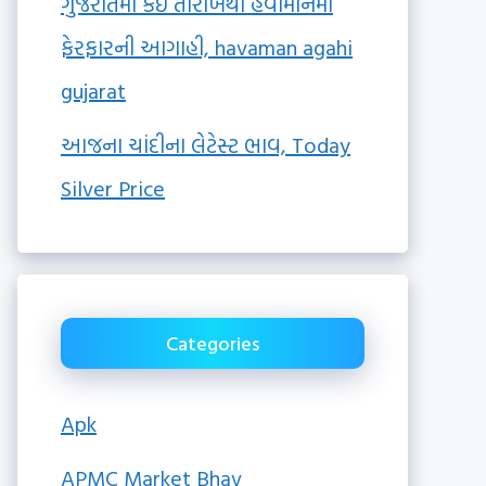
ગુજરાતમાં કઈ તારીખથી હવામાનમાં
ફેરફારની આગાહી, havaman agahi
gujarat
આજના ચાંદીના લેટેસ્ટ ભાવ, Today
Silver Price
Categories
Apk
APMC Market Bhav