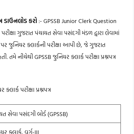
નપત્ર ડાઉનલોડ કરો
:- GPSSB Junior Clerk Question
રીક્ષા ગુજરાત પંચાયત સેવા પસંદગી મંડળ દ્વારા લેવામાં
 પર જુનિયર ક્લાર્કની પરીક્ષા આપી છે, જે ગુજરાત
ી. તમે નીચેથી GPSSB જુનિયર ક્લાર્ક પરીક્ષા પ્રશ્નપત્ર
્લાર્ક પરીક્ષા પ્રશ્નપત્ર
યત સેવા પસંદગી બોર્ડ (GPSSB)
 ક્લાર્ક, વર્ગ-III