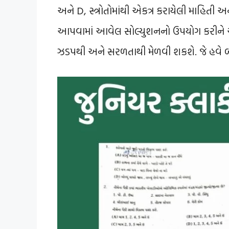
અને D, સ્ત્રોતોમાંથી એકત્ર કરાયેલી માહિતી 
આપવામાં આવેલ સોલ્યુશનનો ઉપયોગ કરીને 
ઝડપથી અને સરળતાથી મેળવી શકશે. જે હવે બી