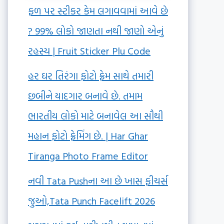
ફળ પર સ્ટીકર કેમ લગાવવામાં આવે છે
? 99% લોકો જાણતા નથી જાણો એનું
રહસ્ય | Fruit Sticker Plu Code
હર ઘર તિરંગા ફોટો ફ્રેમ સાથે તમારી
છબીને યાદગાર બનાવે છે. તમામ
ભારતીય લોકો માટે બનાવેલ આ સૌથી
મહાન ફોટો ફ્રેમિંગ છે. | Har Ghar
Tiranga Photo Frame Editor
નવી Tata Pushના આ છે ખાસ ફીચર્સ
જુઓ,Tata Punch Facelift 2026