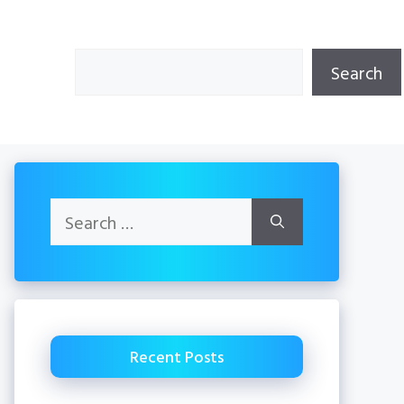
Search
Search
Search
for:
Recent Posts