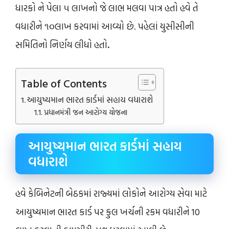
ધારકો ને પેલા ૫ લાખનો જે લાભ મલવા પાત્ર હતો હવે તે
વધારીને ૧૦લાખ કરવામાં આવ્યો છે. પહેલાં યુસીસીની
સમિતિનો નિર્ણય લીધો હતો
.
Table of Contents
આયુષ્યમાન ભારત કાર્ડમાં સહાય વધારાશે
પ્રધાનમંત્રી જન આરોગ્ય યોજના
આયુષ્યમાન ભારત કાર્ડમાં સહાય
વધારાશે
હવે કેબિનેટની બેઠકમાં રાજ્યમાં લોકોને આરોગ્ય સેવા માટે
આયુષ્યમાન ભારત કાર્ડ પર કુલ ખર્ચની રકમ વધારીને 10