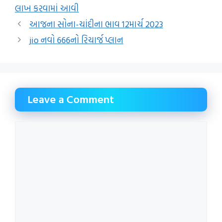
લાખ કરવામાં આવી
આજના સોના-ચાંદીના ભાવ 12માર્ચ 2023
jio નવો 666નો રિચાર્જ પ્લાન
Leave a Comment
Comment