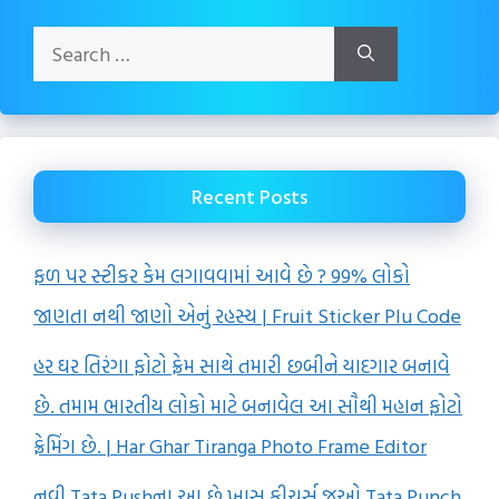
Search
for:
Recent Posts
ફળ પર સ્ટીકર કેમ લગાવવામાં આવે છે ? 99% લોકો
જાણતા નથી જાણો એનું રહસ્ય | Fruit Sticker Plu Code
હર ઘર તિરંગા ફોટો ફ્રેમ સાથે તમારી છબીને યાદગાર બનાવે
છે. તમામ ભારતીય લોકો માટે બનાવેલ આ સૌથી મહાન ફોટો
ફ્રેમિંગ છે. | Har Ghar Tiranga Photo Frame Editor
નવી Tata Pushના આ છે ખાસ ફીચર્સ જુઓ,Tata Punch