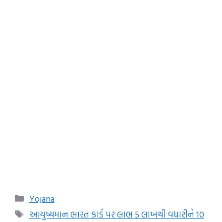
Categories
Yojana
Tags
આયુષ્યમાન ભારત કાર્ડ પર લાભ 5 લાખથી વધારીને 10