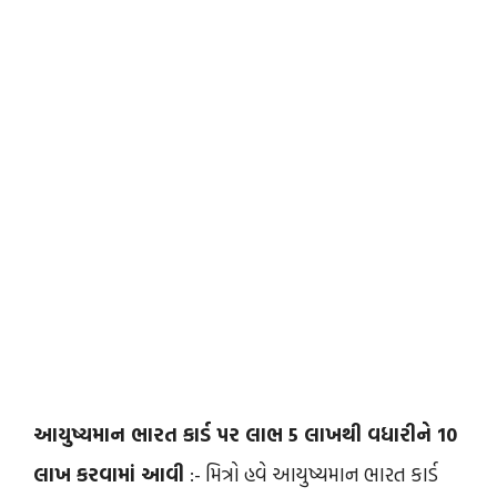
આયુષ્યમાન ભારત કાર્ડ પર લાભ 5 લાખથી વધારીને 10
લાખ કરવામાં આવી
:- મિત્રો હવે આયુષ્યમાન ભારત કાર્ડ