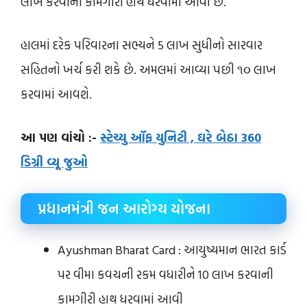
લાખ કરવાની કામગીરી હાથ ધરવામાં આવી છે.
હાલમાં દરેક પરિવારના સભ્યને 5 લાખ સુધીનો સારવાર
સહિતનો ખર્ચ કરી શકે છે. અમલમાં આવ્યા પછી ૧૦ લાખ
કરવામાં આવશે.
આ પણ વાંચો :-
સ્ટેચ્યુ ઑફ યુનિટી , ઘરે બેઠા 360
ડિગ્રી વ્યૂ જુઓ
પ્રધાનમંત્રી જન આરોગ્ય યોજના
Ayushman Bharat Card : આયુષ્યમાન ભારત કાર્ડ
પર વીમા કવચની રકમ વધારીને 10 લાખ કરવાની
કામગીરી હાથ ધરવામાં આવી