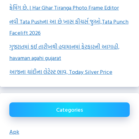
ફ્રેમિંગ છે. | Har Ghar Tiranga Photo Frame Editor
નવી Tata Pushના આ છે ખાસ ફીચર્સ જુઓ,Tata Punch
Facelift 2026
ગુજરાતમાં કઈ તારીખથી હવામાનમાં ફેરફારની આગાહી,
havaman agahi gujarat
આજના ચાંદીના લેટેસ્ટ ભાવ, Today Silver Price
Categories
Apk