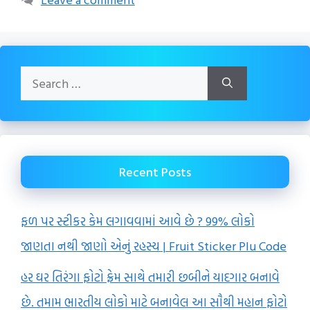
Search
for:
Recent Posts
ફળ પર સ્ટીકર કેમ લગાવવામાં આવે છે ? 99% લોકો
જાણતા નથી જાણો એનું રહસ્ય | Fruit Sticker Plu Code
હર ઘર તિરંગા ફોટો ફ્રેમ સાથે તમારી છબીને યાદગાર બનાવે
છે. તમામ ભારતીય લોકો માટે બનાવેલ આ સૌથી મહાન ફોટો