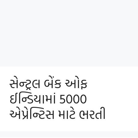
સેન્ટ્રલ બેંક ઓફ
ઈન્ડિયામાં 5000
એપ્રેન્ટિસ માટે ભરતી