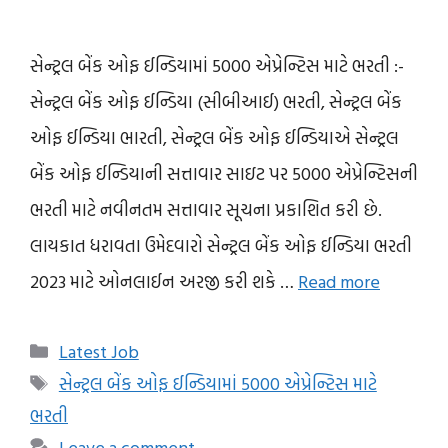
સેન્ટ્રલ બેંક ઓફ ઈન્ડિયામાં 5000 એપ્રેન્ટિસ માટે ભરતી :-
સેન્ટ્રલ બેંક ઓફ ઈન્ડિયા (સીબીઆઈ) ભરતી, સેન્ટ્રલ બેંક
ઓફ ઈન્ડિયા ભારતી, સેન્ટ્રલ બેંક ઓફ ઈન્ડિયાએ સેન્ટ્રલ
બેંક ઓફ ઈન્ડિયાની સત્તાવાર સાઇટ પર 5000 એપ્રેન્ટિસની
ભરતી માટે નવીનતમ સત્તાવાર સૂચના પ્રકાશિત કરી છે.
લાયકાત ધરાવતા ઉમેદવારો સેન્ટ્રલ બેંક ઓફ ઈન્ડિયા ભરતી
2023 માટે ઓનલાઈન અરજી કરી શકે …
Read more
Categories
Latest Job
Tags
સેન્ટ્રલ બેંક ઓફ ઈન્ડિયામાં 5000 એપ્રેન્ટિસ માટે
ભરતી
Leave a comment